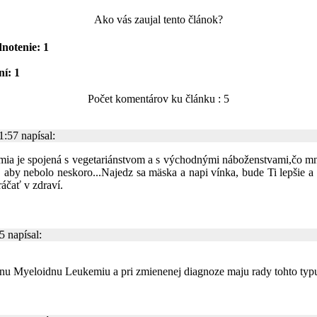
Ako vás zaujal tento článok?
notenie: 1
í: 1
Počet komentárov ku článku : 5
:57 napísal:
émia je spojená s vegetariánstvom a s východnými náboženstvami,čo m
a, aby nebolo neskoro...Najedz sa mäska a napi vínka, bude Ti lepšie a 
ráčať v zdraví.
 napísal:
nu Myeloidnu Leukemiu a pri zmienenej diagnoze maju rady tohto typ