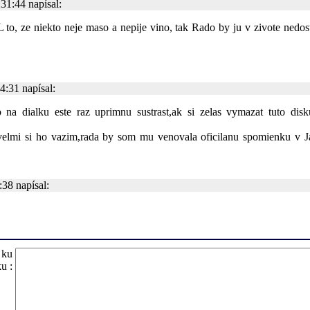
31:44 napísal:
o, ze niekto neje maso a nepije vino, tak Rado by ju v zivote nedost
:31 napísal:
na dialku este raz uprimnu sustrast,ak si zelas vymazat tuto disk
velmi si ho vazim,rada by som mu venovala oficilanu spomienku v J
38 napísal:
 ku
u :