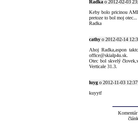
Radka
o 2012-02-03 23:
Keby bolo pricinou AML t
pretoze to bol moj otec...
Radka
cathy
o 2012-02-14 12:34
Ahoj Radka,aspon takto 
office@skialp4u.sk.
Otec bol skvelý človek,
Verticale 31.3.
luyg
o 2012-11-03 12:37:
kuyytf
Komentár
článk