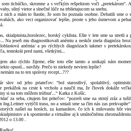
 som tichúčko, skromne a s veľkým rešpektom voči „pretekárom“. A
svahy, silný vietor a slnečné lúče na trblietajucom sa snehu.
z nich a mám to štastie, že som ho poznala osobne. Debatili sme o s
vahách, ako veci organizovať lepšie, proste s jeho úsmevom a peham
á.
, skialpinista,horolezec, horský cyklista. Ešte v lete sme sa stretli a 
... Na jeseň mu diagnostikovali anémiu a neskôr znela diagnóza hro
loblastová anémia/ a po rýchlych diagnózach takmer s pretekársko
eľa, tentokrát pred nami, všetkými...
jem ako rýchlo žijeme, ešte toto ešte tamto a unikajú nám momen
ekto opustí... navždy. Prečo to niekedy neviem lepšie?
 nemám na to ten správny recept...???
r slov od jeho priateľov: “bol starostlivý, spolahlivý, optimisti
e prekážok na ceste k vrcholu a naučil ma, že človek dokáže veľké
iny si na toto môžem trúfnuť...“ Katka z Košíc.
dať za seba, citujem list priteľov: “pozreli sme na strmý zráz a tuši
n Ing.Leitner vytýčil trasu, no a smiali sme sa čím nás zas prekvapíte
ktorých našiel na horách, za kamarátov, čo ich k milovaniu hôr vie
skialpinistov a k spomienke a virtuálne aj k smútočnému zhromaždeniu
2012 o 13.00 .
,Radko!