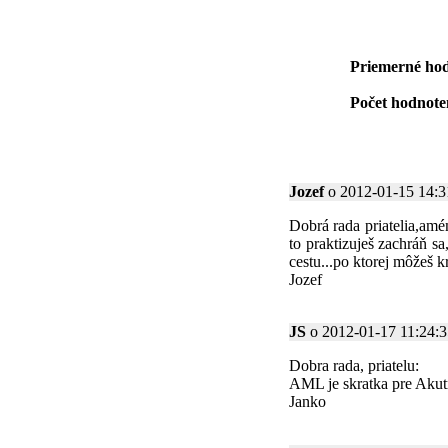
Priemerné hod
Počet hodnoten
Jozef
o 2012-01-15 14:31
Dobrá rada priatelia,am
to praktizuješ zachráň s
cestu...po ktorej môžeš k
Jozef
JS
o 2012-01-17 11:24:35
Dobra rada, priatelu:
AML je skratka pre Akut
Janko