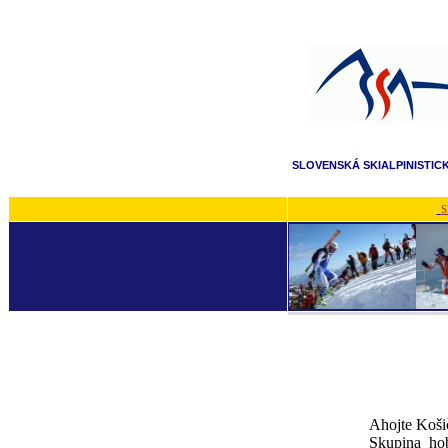
SLOVENSKÁ SKIALPINISTIC
S
Ahojte Košiča
Skupina hob