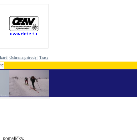
ekári
|
Ochrana prírody
|
Trasy
a pomaličky,