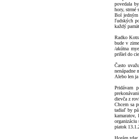
povedala by
hory, strmé 
Bol jedným 
ľudských po
každý pamät
Radko Kotras
bude v zime
/akútna mye
prišiel do ci
Často uvažu
nenápadne ni
Alebo len ja
Pridávam pá
prekonávani
dievča z rov
Chcem sa pri
tadiaľ by pá
kamaratov, 
organizáciu 
piatok 13.1.
Horám zdar