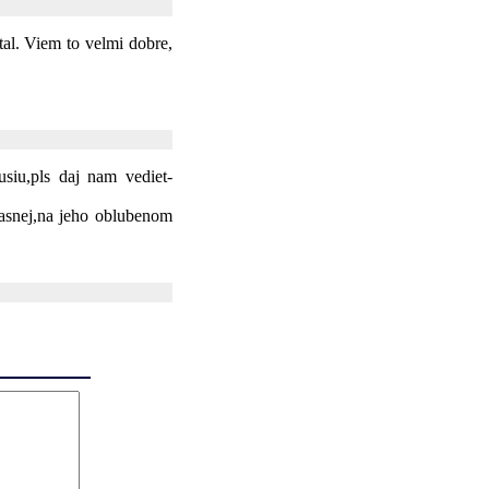
al. Viem to velmi dobre,
usiu,pls daj nam vediet-
asnej,na jeho oblubenom