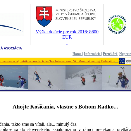
Výška dotácie pre rok 2016: 8600
EUR
KÁ ASOCIÁCIA
Home
|
Informácie
|
Pretekári
|
Nepret
lovenská skialpinistická asociácia je člen International Ski Mountaineering Federation
Ahojte Košičania, vlastne s Bohom Radko...
nia, takto sme sa vítali, ale... minulý čas.
bíkov sa do slovenského skialpinizmu v rámci pretekania pretláč