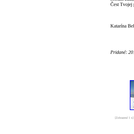
Čest Tvojej
Katarína Be
Pridané: 20
[Zobrazené 1 x]