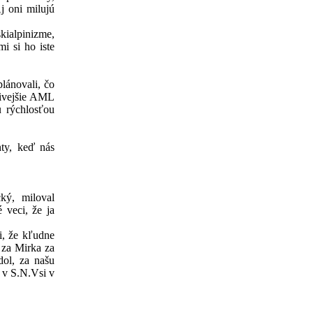
j oni milujú
kialpinizme,
i si ho iste
plánovali, čo
zivejšie AML
u rýchlosťou
ty, keď nás
cký, miloval
 veci, že ja
li, že kľudne
“ za Mirka za
dol, za našu
 v S.N.Vsi v