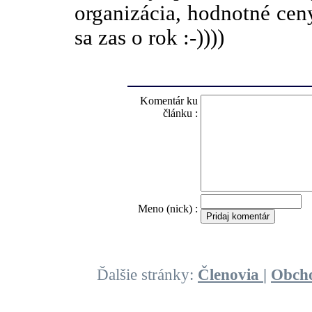
organizácia, hodnotné ceny
sa zas o rok :-))))
Komentár ku
článku :
O
Meno (nick) :
Ďalšie stránky:
Členovia
|
Obch