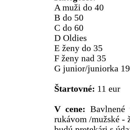
A muži do 40
B do 50
C do 60
D Oldies
E ženy do 35
F ženy nad 35
G junior/juniorka 1
Štartovné:
11 eur
V cene:
Bavlnené 
rukávom /mužské - ž
budú pretekári s úda