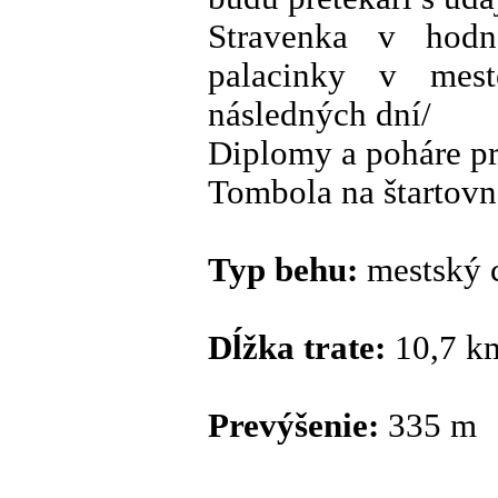
Stravenka v hodn
palacinky v mest
následných dní/
Diplomy a poháre pre
Tombola na štartovn
Typ behu:
mestský c
Dĺžka trate:
10,7 k
Prevýšenie:
335 m