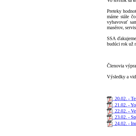
Vo štvrtok sa k
Preteky hodnot
máme stále čo
vybavovať sam
masérov, servis
SSA ďakujeme z
budúci rok už m
Členovia výpr
Výsledky a vid
20.02. - Te
21.02. - You
22.02. - Ver
23.02. - Spr
24.02. - Ind