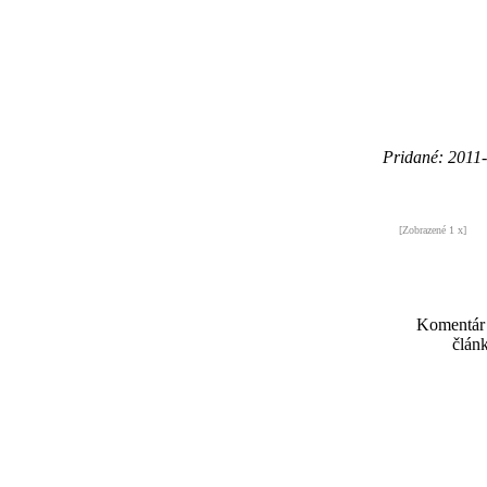
Pridané: 2011
[Zobrazené 1 x]
Komentár
článk