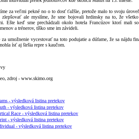
onal individual pretek jednotlivcov kde skončil Matúš na 15. mieste.
íme za veľmi pekné no o to dosť ťažšie, pretože malo to svoju úroveň.
 zlepšovať ale myslíme, že sme bojovali hrdinsky na to, že všetko
i. Ešte keď sme prechádzali okolo hotela Francúzov ktorí mali so
menov a trénerov, tíško sme im závideli.
a umožnenie vycestovať na toto podujatie a dúfame, že sa nájdu fin
ohla ísť aj širšia repre s kaučom.
avy
eo, zdroj - www.skimo.org
ams - výsledková listina pretekov
th - výsledková listina pretekov
tical Race - výsledková listina pretekov
int - výsledková listina pretekov
ividual - výsledková listina pretekov