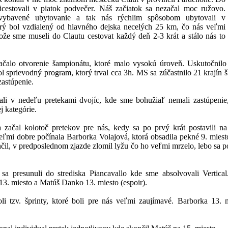
icestovali v piatok podvečer. Náš začiatok sa nezačal moc ružovo.
ybavené ubytovanie a tak nás rýchlim spôsobom ubytovali v
orý bol vzdialený od hlavného dejska necelých 25 km, čo nás veľmi
tože sme museli do Clautu cestovat každý deň 2-3 krát a stálo nás to
ačalo otvorenie šampionátu, ktoré malo vysokú úroveň. Uskutočnil
l sprievodný program, ktorý trval cca 3h. MS sa zúčastnilo 21 krajín š
zastúpenie.
ali v nedeľu pretekami dvojíc, kde sme bohužiaľ nemali zastúpenie
j kategórie.
začal kolotoč pretekov pre nás, kedy sa po prvý krát postavili na
veľmi dobre počínala Barborka Volajová, ktorá obsadila pekné 9. miest
čil, v predposlednom zjazde zlomil lyžu čo ho veľmi mrzelo, lebo sa 
sa presunuli do strediska Piancavallo kde sme absolvovali Vertical
13. miesto a Matúš Danko 13. miesto (espoir).
li tzv. šprinty, ktoré boli pre nás veľmi zaujímavé. Barborka 13.