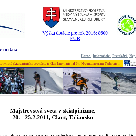
Výška dotácie pre rok 2016: 8600
EUR
ASOCIÁCIA
Home
|
Informácie
|
Pretekári
|
Nep
lovenská skialpinistická asociácia je člen International Ski Mountaineering Federation
Majstrovstvá sveta v skialpinizme,
20. - 25.2.2011, Claut, Taliansko
k konali v nie moc známom mestečku Claut v provincii Pardenone. Do