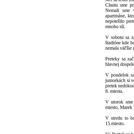
Clautu sme pr
Nemali sme v
apartmáne, kt
nepotešilo pre
mnoho síl.
V sobotu sa z
štadióne kde bo
nemala väčšie 
Preteky sa zač
hlavnej dospele
V pondelok sa 
juniorkách si 
pretek nedokon
8. miesta.
V utorok sme 
miesto, Marek 
V stredu to bo
15.miesto.