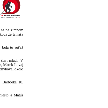
o sa na zimnom
koda že ta naša
, bola to súťaž
 štart mladí. V
o, Marek Litvaj
pohyboval okolo
. Barborka 10.
 miesto a Matúš