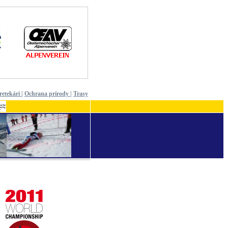
retekári
|
Ochrana prírody
|
Trasy