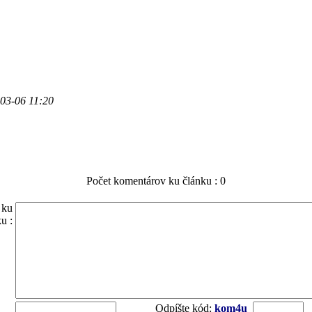
-03-06 11:20
Počet komentárov ku článku : 0
 ku
u :
Odpíšte kód:
kom4u