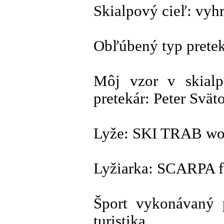
Skialpový cieľ: vyhr
Obľúbený typ pretek
Môj vzor v skialp
pretekár: Peter Svät
Lyže: SKI TRAB wo
Lyžiarka: SCARPA f
Šport vykonávaný p
turistika