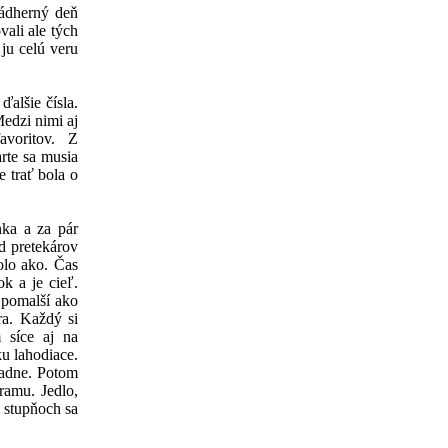
nádherný deň
vali ale tých
ju celú veru
ďalšie čísla.
Medzi nimi aj
avoritov. Z
arte sa musia
e trať bola o
nka a za pár
d pretekárov
olo ako. Čas
k a je cieľ.
 pomalší ako
ra. Každý si
 síce aj na
ku lahodiace.
adne. Potom
ramu. Jedlo,
a stupňoch sa