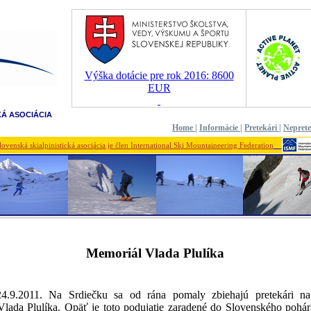
Výška dotácie pre rok 2016: 8600
EUR
KÁ ASOCIÁCIA
Home
|
Informácie
|
Pretekári
|
Nepret
lovenská skialpinistická asociácia je člen International Ski Mountaineering Federation
Memoriál Vlada Plulíka
24.9.2011. Na Srdiečku sa od rána pomaly zbiehajú pretekári na
lada Plulíka. Opäť je toto podujatie zaradené do Slovenského pohá