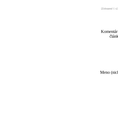
[Zobrazené 1 x]
Komentár
článk
Meno (nick