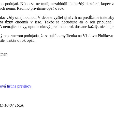
po podujatí. Nikto sa nestratil, nezablúdil ale každý si zobral kopec 
k ich nemá. Radi ho privítame opäť o rok.
ako vždy sa aj hodnotí. V debate vyšiel aj návrh na predĺženie trate ab
 na úzky chodník v lese. Takže sa nečudujte ak o rok pribudne 
A nemajte obavy, upomienkový predmet o rok dostane každý, nielen p
ým partnerom podujatia, že sa takáto myšlienka na Vladovu Plulíkovu 
sile. Takže o rok opäť.
tner
vá listina pretekov
11-10-07 16:30