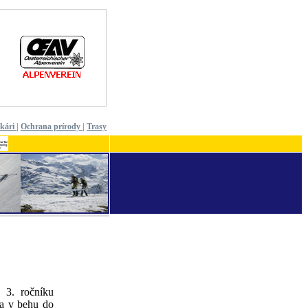
ekári
|
Ochrana prírody
|
Trasy
 3. ročníku
ra v behu do