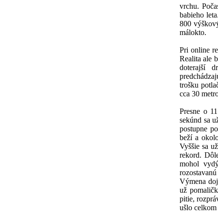
vrchu. Poča
babieho leta
800 výškovýc
málokto.
Pri online r
Realita ale 
doterajší 
predchádzajú
trošku potla
cca 30 metro
Presne o 11
sekúnd sa už
postupne po
beží a okolo
Vyššie sa už
rekord. Dôle
mohol vydý
rozostavanú 
Výmena dojm
už pomaličk
pitie, rozpr
ušlo celkom 