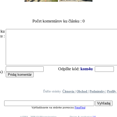
Počet komentárov ku článku : 0
 ku
u :
Odpíšte kód:
kom4u
) :
Ďalšie stránky:
Členovia
|
Obchod
|
Podmienky
|
Profily
Vyhľadávanie na stránke pomocou
FreeFind
(c)2004 - 2009 SkiMountaineering Design & production
I.S.