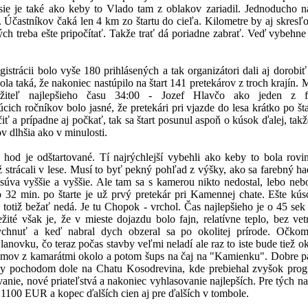
sie je také ako keby to Vlado tam z oblakov zariadil. Jednoducho 
. Účastníkov čaká len 4 km zo štartu do cieľa. Kilometre by aj skresľo
h treba ešte pripočítať. Takže trať dá poriadne zabrať. Veď vybehne 
egistrácii bolo vyše 180 prihlásených a tak organizátori dali aj dorobiť 
bola taká, že nakoniec nastúpilo na štart 141 pretekárov z troch krajín. 
držiteľ najlepšieho času 34:00 - Jozef Hlavčo ako jeden z f
cich ročníkov bolo jasné, že pretekári pri vjazde do lesa krátko po št
čiť a prípadne aj počkať, tak sa štart posunul aspoň o kúsok ďalej, takž
v dlhšia ako v minulosti.
 hod je odštartované. Tí najrýchlejší vybehli ako keby to bola rovi
 strácali v lese. Musí to byť pekný pohľad z výšky, ako sa farebný ha
súva vyššie a vyššie. Ale tam sa s kamerou nikto nedostal, lebo neb
 32 min. po štarte je už prvý pretekár pri Kamennej chate. Ešte kúso
 totiž bežať nedá. Je tu Chopok - vrchol. Čas najlepšieho je o 45 sek
žité však je, že v mieste dojazdu bolo fajn, relatívne teplo, bez vet
chnuť a keď nabral dych obzeral sa po okolitej prírode. Očkom
lanovku, čo teraz počas stavby veľmi neladí ale raz to iste bude tiež o
ov z kamarátmi okolo a potom šups na čaj na "Kamienku". Dobre p
y pochodom dole na Chatu Kosodrevina, kde prebiehal zvyšok prog
ávanie, nové priateľstvá a nakoniec vyhlasovanie najlepších. Pre tých n
1100 EUR a kopec ďalších cien aj pre ďalších v tombole.