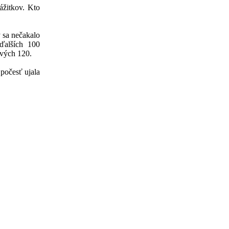
zážitkov. Kto
y sa nečakalo
ďalších 100
rvých 120.
počesť ujala