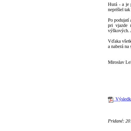
Hurá - a je 
neprišiel ta
Po podujatí 
pri vjazde
výškových. 
Vďaka všetk
a naberá na 
Miroslav Lei
Výsledko
Pridané: 20