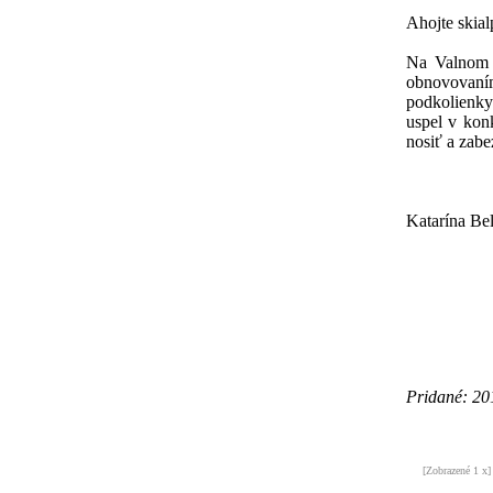
Ahojte skialp
Na Valnom z
obnovovaním
podkolienk
uspel v kon
nosiť a zabe
Katarína Be
Pridané: 20
[Zobrazené 1 x]