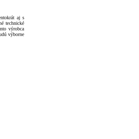
ntokrát aj s
né technické
nto výrobca
budú výborne