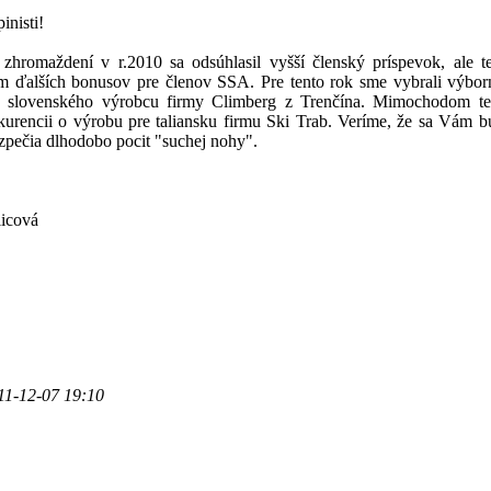
inisti!
hromaždení v r.2010 sa odsúhlasil vyšší členský príspevok, ale te
 ďalších bonusov pre členov SSA. Pre tento rok sme vybrali výbor
y slovenského výrobcu firmy Climberg z Trenčína. Mimochodom te
kurencii o výrobu pre taliansku firmu Ski Trab. Veríme, že sa Vám 
zpečia dlhodobo pocit "suchej nohy".
licová
11-12-07 19:10