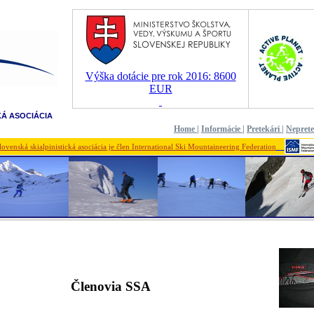
Výška dotácie pre rok 2016: 8600
EUR
KÁ ASOCIÁCIA
Home
|
Informácie
|
Pretekári
|
Nepret
lovenská skialpinistická asociácia je člen International Ski Mountaineering Federation
Členovia SSA