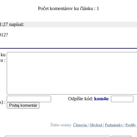
Počet komentárov ku článku : 1
:27 napísal:
012?
 ku
u :
Odpíšte kód:
kom4u
) :
Ďalšie stránky:
Členovia
|
Obchod
|
Podmienky
|
Profily