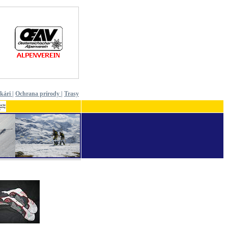
ekári
|
Ochrana prírody
|
Trasy