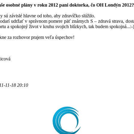
aše osobné plány v roku 2012 pani doktorka, čo OH Londýn 2012?
 sú závislé hlavne od toho, aby zdravíčko slúžilo.
odarí udržať v správnom pomere päť známych S – zdravá strava, dost
rtu a spokojný život v kruhu svojich blízkych, tak budem spokojná...:-)
ne za rozhovor prajem veľa úspechov!
licová
11-11-18 20:10