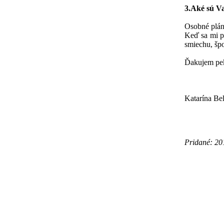
3.Aké sú V
Osobné plány
Keď sa mi p
smiechu, špo
Ďakujem pek
Katarína Be
Pridané: 20