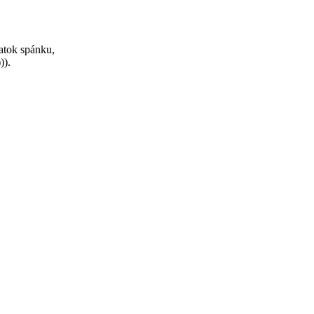
atok spánku,
)).