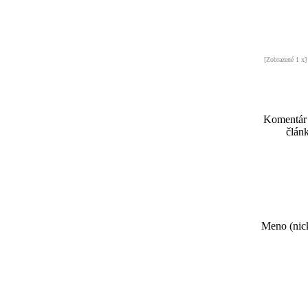
[Zobrazené 1 x]
Komentár
článk
Meno (nick