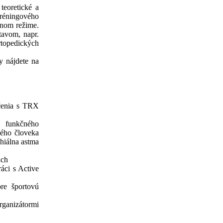
teoretické a
tréningového
tnom režime.
tavom, napr.
rtopedických
y nájdete na
ičenia s TRX
o funkčného
ého človeka
hiálna astma
ach
áci s Active
re športovú
rganizátormi