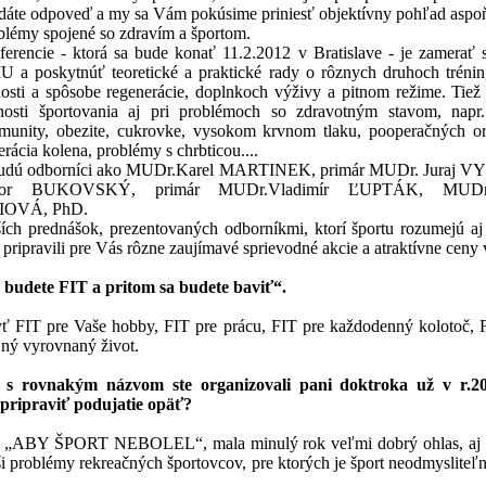
adáte odpoveď a my sa Vám pokúsime priniesť objektívny pohľad aspoň
blémy spojené so zdravím a športom.
erencie - ktorá sa bude konať 11.2.2012 v Bratislave - je zamerať 
 poskytnúť teoretické a praktické rady o rôznych druhoch trénin
nosti a spôsobe regenerácie, doplnkoch výživy a pitnom režime. Tiež
nosti športovania aj pri problémoch so zdravotným stavom, napr. 
munity, obezite, cukrovke, vysokom krvnom tlaku, pooperačných o
erácia kolena, problémy s chrbticou....
budú odborníci ako MUDr.Karel MARTINEK, primár MUDr. Juraj
or BUKOVSKÝ, primár MUDr.Vladimír ĽUPTÁK, MUDr.
OVÁ, PhD.
ch prednášok, prezentovaných odborníkmi, ktorí športu rozumejú aj 
 pripravili pre Vás rôzne zaujímavé sprievodné akcie a atraktívne ceny
budete FIT a pritom sa budete baviť“.
ť FIT pre Vaše hobby, FIT pre prácu, FIT pre každodenný kolotoč, 
jný vyrovnaný život.
e s rovnakým názvom ste organizovali pani doktroka už v r.2
 pripraviť podujatie opäť?
a „ABY ŠPORT NEBOLEL“, mala minulý rok veľmi dobrý ohlas, aj
ši problémy rekreačných športovcov, pre ktorých je šport neodmysliteľ