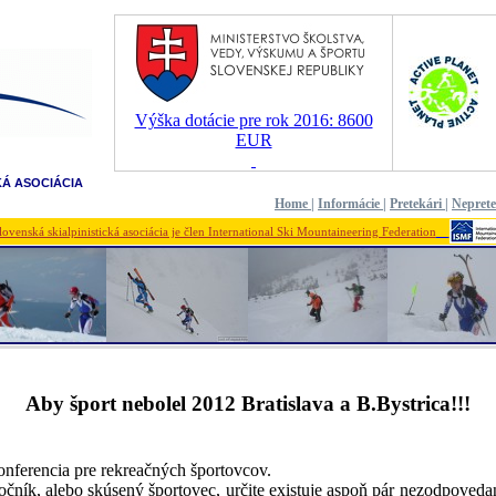
Výška dotácie pre rok 2016: 8600
EUR
KÁ ASOCIÁCIA
Home
|
Informácie
|
Pretekári
|
Nepret
lovenská skialpinistická asociácia je člen International Ski Mountaineering Federation
Aby šport nebolel 2012 Bratislava a B.Bystrica!!!
onferencia pre rekreačných športovcov.
točník, alebo skúsený športovec, určite existuje aspoň pár nezodpoved