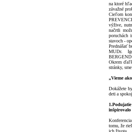
na ktoré hľ
závažné pro
Cieľom konf
PREVENCIU a
výžive, nut
načrtli mož
poruchách i
stavoch - op
Prednášať 
MUDr. Ig
BERGENDI
Okrem ďaľší
stránky, sme
„Vieme ako 
Dokážete by
deti a spoko
1.Podujati
inšpirovalo
Konferenci
tomu, že rie
ich života.