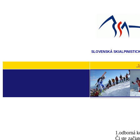
SLOVENSKÁ SKIALPINISTIC
S
1.odborná k
Či ste začia