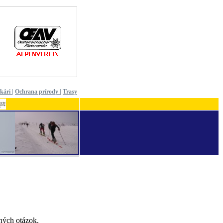
ekári
|
Ochrana prírody
|
Trasy
aných otázok,