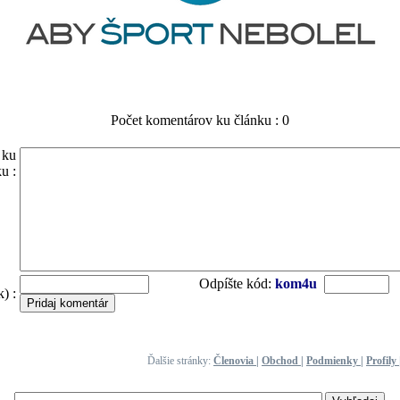
Počet komentárov ku článku : 0
 ku
u :
Odpíšte kód:
kom4u
) :
Ďalšie stránky:
Členovia
|
Obchod
|
Podmienky
|
Profily