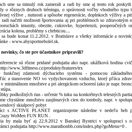
ch sme sa minulý rok zamerali a radi by sme aj tento rok poskytli 
ady o rôznych druhoch tréningu, o správnosti voľby vhodného typu 
ávnej výžive , nutnosti a spôsobe regenerácie, doplnkoch výživy a pi
 radi načrtli možnosti športovania aj pri problémoch so zdravotným s
, poruchách imunity, obezite, cukrovke, hypertenzii, pooperačných o
erácia kolena, problémy s chrbticou....
 sa bude konat 11.2.2012. v Bratislave a všetky informácie a novink
ránke - www.abysportnebolel.sk.
 novinky, čo ste pre účastníkov pripravili?
ferencie sú rôzne pridané podujatia ako napr. ukážková hodina cv
ttp://www.3dfitness.cz/produkty/features/trx
ie funkčnej zdatnosti dýchacieho systému - pomocou základnéh
pľúc a stanovenie NO vo vydychovanom vzduchu, ktorý pľúca zdrav
 v minimálnom množstve a pri alergickom ochorení (ako je napr. bronc
stúpa.
úbky podkožných rias - určenie % tuku na konkrétnych telesných parti
jme chystáme množstvo zaujímavých cien do tomboly, napr. v spolupr
íkendový skialpový pobyt
ráci s ACTIVE PLANET organizujeme následne v nedeľu beh p
- Crazy WoMen FUN RUN .
ia by mala byť aj 22.9.2012 v Banskej Bystrici v spolupraci s o
rámci podujatia http://www.marathonbb.com/index.php?goMenu=0 .