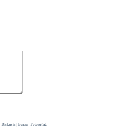
|
Diskusia
|
Burza
|
Fotosúťaž