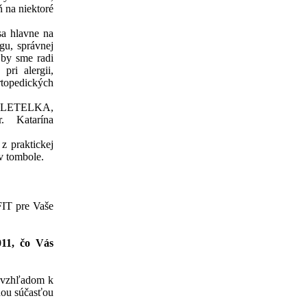
 na niektoré
sa hlavne na
gu, správnej
 by sme radi
pri alergii,
rtopedických
 VYLETELKA,
 Katarína
z praktickej
 v tombole.
FIT pre Vaše
011, čo Vás
 vzhľadom k
nou súčasťou