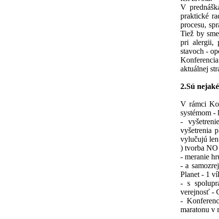
V prednáška
praktické r
procesu, spr
Tiež by sme
pri alergii
stavoch - op
Konferencia
aktuálnej st
2.Sú nejaké
V rámci Kon
systémom - h
- vyšetren
vyšetrenia 
vylučujú len
) tvorba NO 
- meranie hr
- a samozre
Planet - 1 v
- s spolup
verejnosť 
- Konferenc
maratonu v 