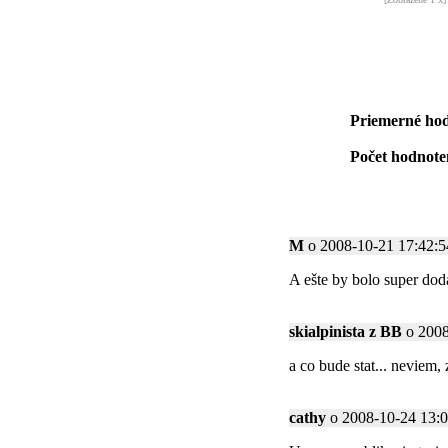
Priemerné hod
Počet hodnoten
M
o 2008-10-21 17:42:54
A ešte by bolo super dod
skialpinista z BB
o 2008
a co bude stat... neviem
cathy
o 2008-10-24 13:00