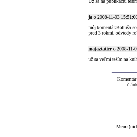
Uz sa na publikaciu tesi
ja
o 2008-11-03 15:51:00
môj komentár:Bohuša som 
pred 3 rokmi. odvtedy ro
majaztatier
o 2008-11-05
už sa veľmi teším na kni
Komentár
článk
Meno (nick