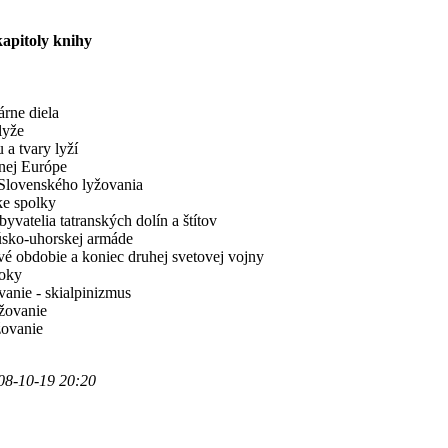
kapitoly knihy
árne diela
lyže
a tvary lyží
dnej Európe
 Slovenského lyžovania
ke spolky
byvatelia tatranských dolín a štítov
sko-uhorskej armáde
é obdobie a koniec druhej svetovej vojny
roky
anie - skialpinizmus
žovanie
ovanie
08-10-19 20:20