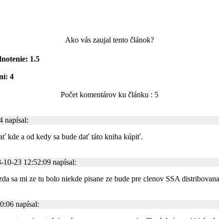
Ako vás zaujal tento článok?
notenie: 1.5
í: 4
Počet komentárov ku článku : 5
 napísal:
ať kde a od kedy sa bude dať táto kniha kúpiť.
-10-23 12:52:09 napísal:
, zda sa mi ze tu bolo niekde pisane ze bude pre clenov SSA distribovan
:06 napísal: