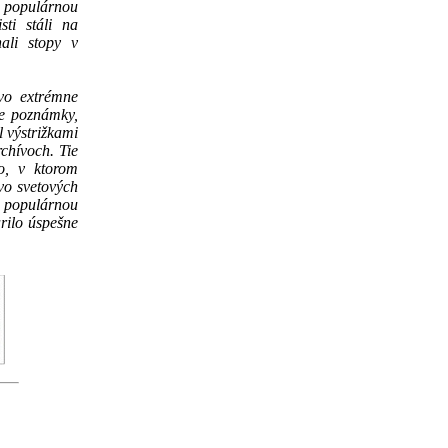
j populárnou
sti stáli na
ali stopy v
tvo extrémne
je poznámky,
 výstrižkami
rchívoch. Tie
lo, v ktorom
vo svetových
ť populárnou
rilo úspešne