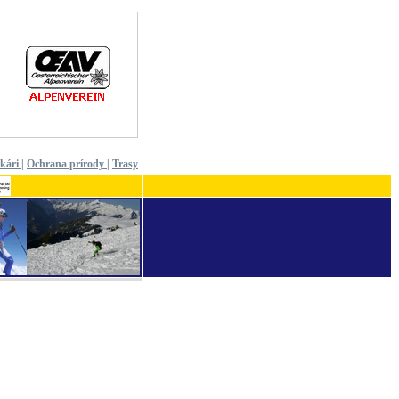
ekári
|
Ochrana prírody
|
Trasy