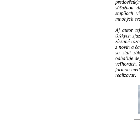
predovšetký
súťažnou di
stupňoch v
mnohých sve
Aj autor te
ťažkých zja
získané rozh
z novín a ča
sa stali zá
odhaľuje dej
veľhorách. 
formou medz
realizovať.