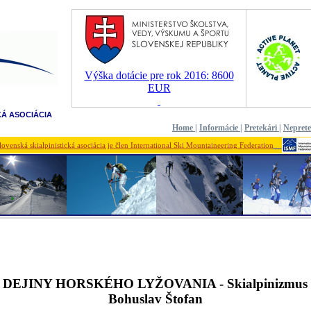
Výška dotácie pre rok 2016: 8600
EUR
KÁ ASOCIÁCIA
Home
|
Informácie
|
Pretekári
|
Nepret
lovenská skialpinistická asociácia je člen International Ski Mountaineering Federation
DEJINY HORSKÉHO LYŽOVANIA - Skialpinizmus
Bohuslav Štofan