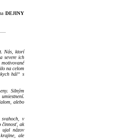
ana
DEJINY
. Nás, ktorí
a severe ich
y motivované
ilo na celom
skych hál“ s
meny. Silným
 umiestnení.
lalom, alebo
 svahoch, v
 činnosť, ak
 ujal názov
rajine, ale