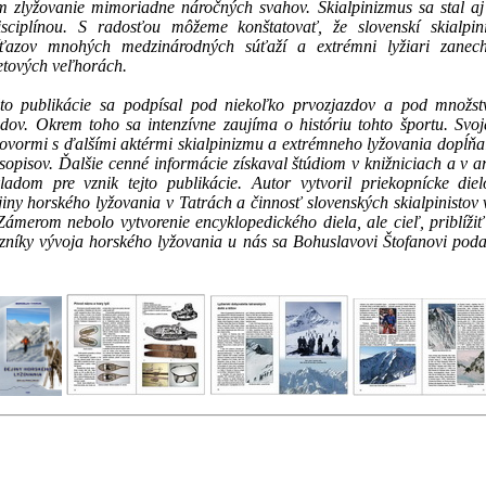
m zlyžovanie mimoriadne náročných svahov. Skialpinizmus sa stal a
sciplínou. S radosťou môžeme konštatovať, že slovenskí skialpini
íťazov mnohých medzinárodných súťaží a extrémni lyžiari zanech
tových veľhorách.
jto publikácie sa podpísal pod niekoľko prvozjazdov a pod množs
zdov. Okrem toho sa intenzívne zaujíma o históriu tohto športu. Svo
ovormi s ďalšími aktérmi skialpinizmu a extrémneho lyžovania dopĺňal
sopisov. Ďalšie cenné informácie získaval štúdiom v knižniciach a v a
kladom pre vznik tejto publikácie. Autor vytvoril priekopnícke die
iny horského lyžovania v Tatrách a činnosť slovenských skialpinistov 
Zámerom nebolo vytvorenie encyklopedického diela, ale cieľ, priblíži
níky vývoja horského lyžovania u nás sa Bohuslavovi Štofanovi poda