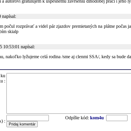
m a autorovi gratulujem k uspesnemu zavrseniu dlhodobej praci i jeho
 napísal:
počul rozprávať a videl pár zjazdov premietaných na plátne počas jas
bím skialp
 10:53:01 napísal:
hu, nakoľko lyžujeme celá rodina /sme aj clenmi SSA/, kedy sa bude da
 ku
u :
Odpíšte kód:
kom4u
) :