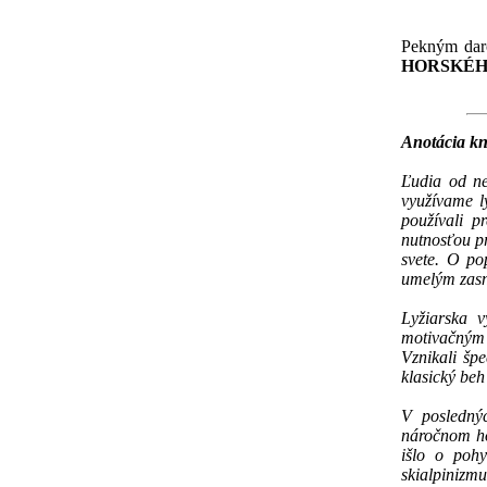
Pekným dar
HORSKÉHO
Anotácia kn
Ľudia od nep
využívame l
používali p
nutnosťou p
svete. O po
umelým zasn
Lyžiarska v
motivačným 
Vznikali špe
klasický beh
V posledný
náročnom ho
išlo o poh
skialpinizm