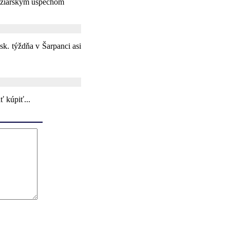
 lyziarskym uspechom
k. týždňa v Šarpanci asi
ť kúpiť...