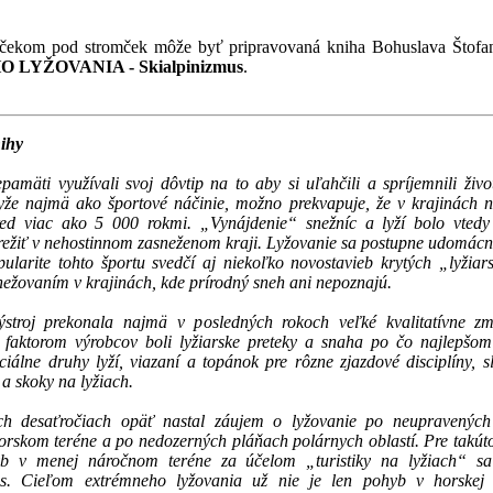
čekom pod stromček môže byť pripravovaná kniha Bohuslava Štof
 LYŽOVANIA - Skialpinizmus
.
ihy
amäti využívali svoj dôvtip na to aby si uľahčili a spríjemnili život
yže najmä ako športové náčinie, možno prekvapuje, že v krajinách n
red viac ako 5 000 rokmi. „Vynájdenie“ snežníc a lyží bolo vted
režiť v nehostinnom zasneženom kraji. Lyžovanie sa postupne udomácn
pularite tohto športu svedčí aj niekoľko novostavieb krytých „lyžiar
ežovaním v krajinách, kde prírodný sneh ani nepoznajú.
ýstroj prekonala najmä v posledných rokoch veľké kvalitatívne z
faktorom výrobcov boli lyžiarske preteky a snaha po čo najlepšom
ciálne druhy lyží, viazaní a topánok pre rôzne zjazdové disciplíny, s
 a skoky na lyžiach.
ch desaťročiach opäť nastal záujem o lyžovanie po neupravených
rskom teréne a po nedozerných pláňach polárnych oblastí. Pre takúto
yb v menej náročnom teréne za účelom „turistiky na lyžiach“ sa
us. Cieľom extrémneho lyžovania už nie je len pohyb v horskej k