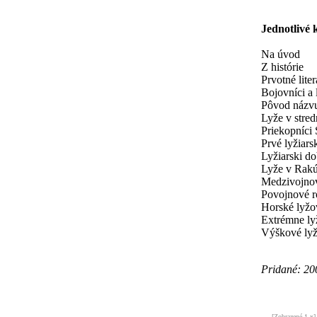
Jednotlivé 
Na úvod
Z histórie
Prvotné liter
Bojovníci a 
Pôvod názvu 
Lyže v stre
Priekopníci
Prvé lyžiars
Lyžiarski do
Lyže v Rakú
Medzivojnov
Povojnové 
Horské lyžov
Extrémne ly
Výškové lyž
Pridané: 20
[Zobrazené 1 x]