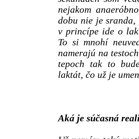
nejakom anaeróbno
dobu nie je sranda, 
v princípe ide o lak
To si mnohí neuved
namerajú na testoc
tepoch tak to bude
laktát, čo už je ume
Aká je súčasná real