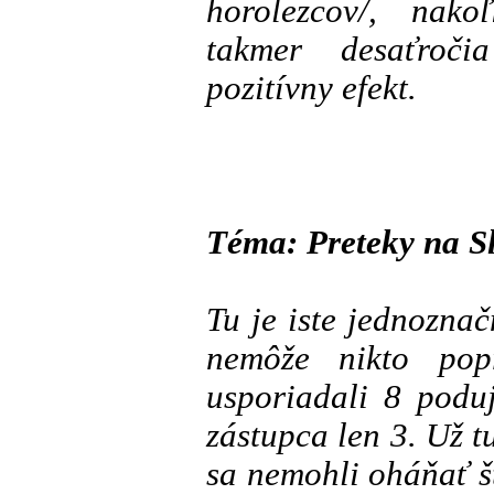
horolezcov/, nako
takmer desaťroči
pozitívny efekt.
Téma: Preteky na S
Tu je iste jednozna
nemôže nikto po
usporiadali 8 podu
zástupca len 3. Už t
sa nemohli oháňať š