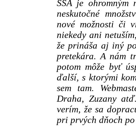
SSA je ohromným 
neskutočné množst
nové možnosti či v
niekedy ani netuším,
že prináša aj iný p
pretekára. A nám t
potom môže byť úsp
ďalší, s ktorými ko
sem tam. Webmaste
Draha, Zuzany atď.
verím, že sa dopra
pri prvých dňoch po 