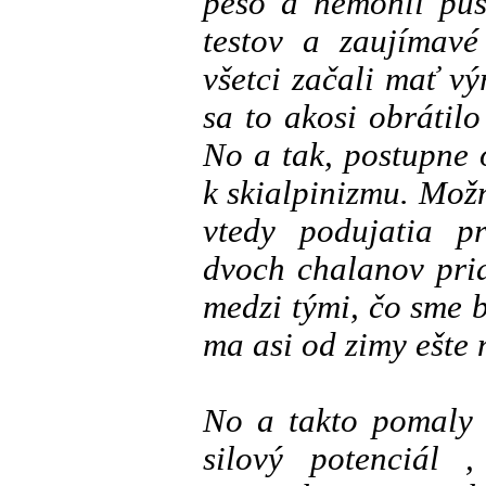
pešo a nemohli pus
testov a zaujímav
všetci začali mať v
sa to akosi obrátilo
No a tak, postupne 
k skialpinizmu. Možn
vtedy podujatia pr
dvoch chalanov pri
medzi tými, čo sme b
ma asi od zimy ešte 
No a takto pomaly 
silový potenciál 