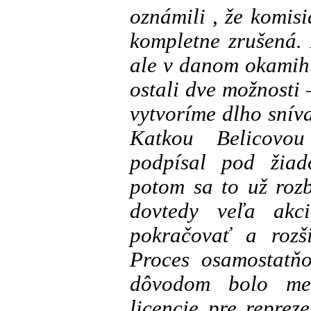
oznámili , že komis
kompletne zrušená. 
ale v danom okamih
ostali dve možnosti 
vytvoríme dlho snív
Katkou Belicovo
podpísal pod žiad
potom sa to už roz
dovtedy veľa akc
pokračovať a rozši
Proces osamostatňo
dôvodom bolo med
licencie pre reprez