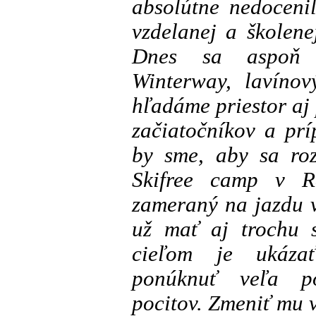
absolútne nedoceni
vzdelanej a školenej
Dnes sa aspoň p
Winterway, lavínov
hľadáme priestor aj
začiatočníkov a prí
by sme, aby sa ro
Skifree camp v R
zameraný na jazdu 
už mať aj trochu 
cieľom je ukázať
ponúknuť veľa po
pocitov. Zmeniť mu 