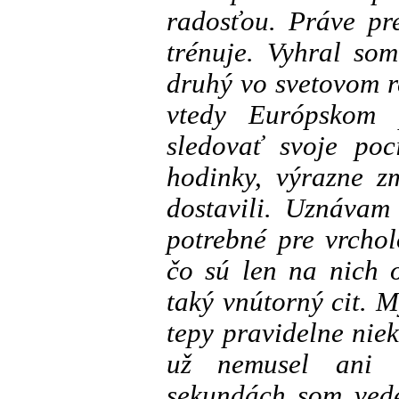
radosťou. Práve pr
trénuje. Vyhral so
druhý vo svetovom r
vtedy Európskom 
sledovať svoje poc
hodinky, výrazne z
dostavili. Uznávam 
potrebné pre vrcholo
čo sú len na nich 
taký vnútorný cit. M
tepy pravidelne nie
už nemusel ani 
sekundách som vede