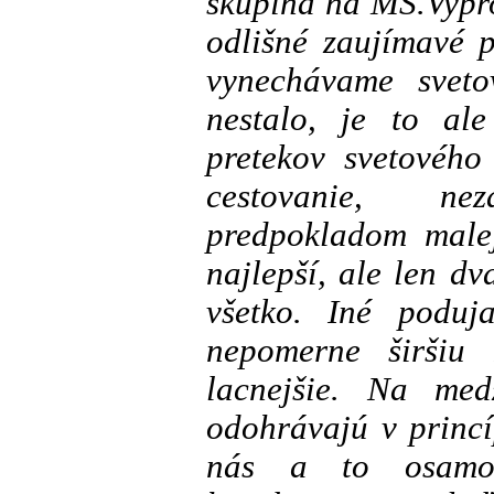
skupina na MS.Vypro
odlišné zaujímavé 
vynechávame sveto
nestalo, je to al
pretekov svetovéh
cestovanie, n
predpokladom malej
najlepší, ale len dv
všetko. Iné poduj
nepomerne širšiu
lacnejšie. Na med
odohrávajú v princ
nás a to osamo