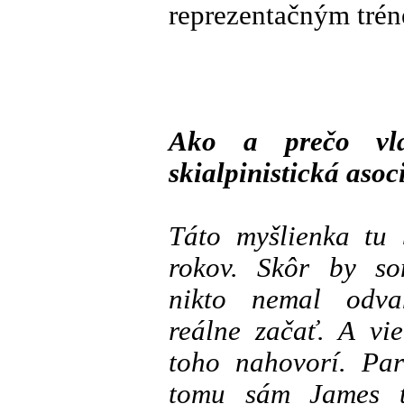
reprezentačným tré
Ako a prečo vla
skialpinistická asoc
Táto myšlienka tu
rokov. Skôr by so
nikto nemal odv
reálne začať. A vie
toho nahovorí. Par
tomu sám James 