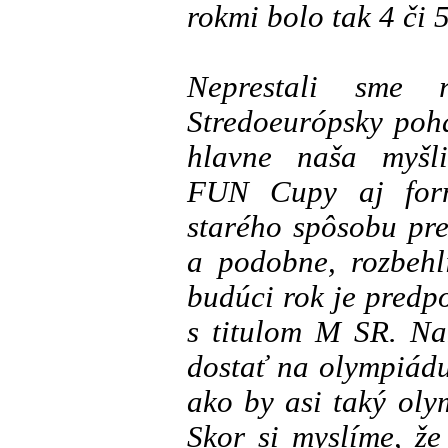
rokmi bolo tak 4 či 
Neprestali sme
Stredoeurópsky pohá
hlavne naša myšli
FUN Cupy aj for
starého spôsobu pre
a podobne, rozbehl
budúci rok je predp
s titulom M SR. Na
dostať na olympiádu
ako by asi taký oly
Skor si myslíme, ž