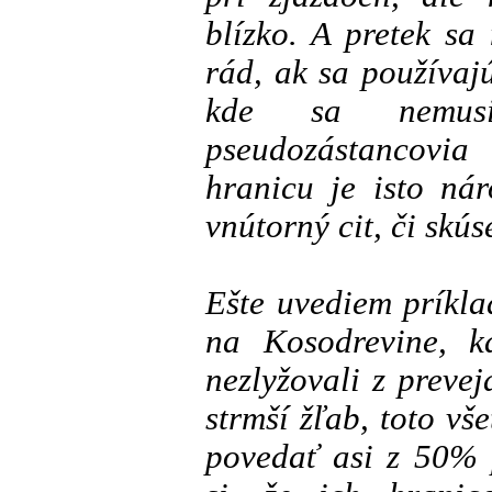
blízko. A pretek sa
rád, ak sa používajú
kde sa nemus
pseudozástancovia 
hranicu je isto ná
vnútorný cit, či skús
Ešte uvediem príkl
na Kosodrevine, kd
nezlyžovali z prevej
strmší žľab, toto vš
povedať asi z 50% 