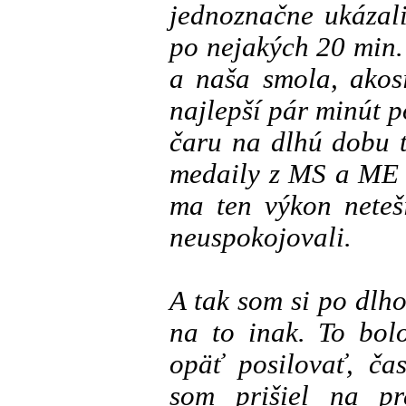
jednoznačne ukázali
po nejakých 20 min.
a naša smola, akos
najlepší pár minút 
čaru na dlhú dobu 
medaily z MS a ME 
ma ten výkon neteš
neuspokojovali.
A tak som si po dlh
na to inak. To bol
opäť posilovať, ča
som prišiel na pr