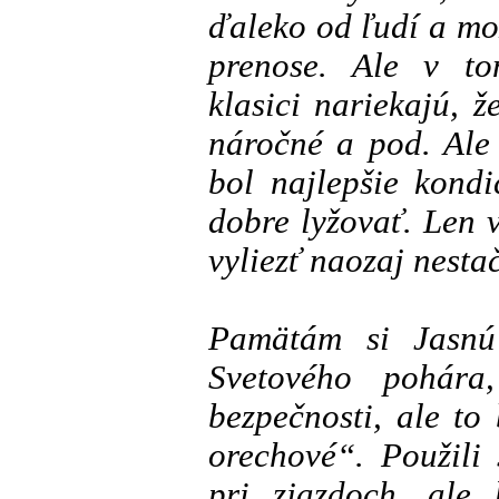
ďaleko od ľudí a mo
prenose. Ale v to
klasici nariekajú, ž
náročné a pod. Ale 
bol najlepšie kond
dobre lyžovať. Len v
vyliezť naozaj nestač
Pamätám si Jasnú
Svetového pohára
bezpečnosti, ale to
orechové“. Použili
pri zjazdoch, ale 