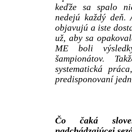
keďže sa spalo ni
nedejú každý deň. 
objavujú a iste dos
už, aby sa opakova
ME boli výsledk
šampionátov. Ta
systematická práca
predisponovaní jedno
Čo čaká sloven
nadchádzajúcej sez