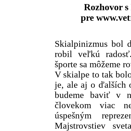
Rozhovor s
pre www.vet
Skialpinizmus bol 
robil veľkú rado
športe sa môžeme r
V skialpe to tak bol
je, ale aj o ďalších
budeme baviť v n
človekom viac n
úspešným repreze
Majstrovstiev sv