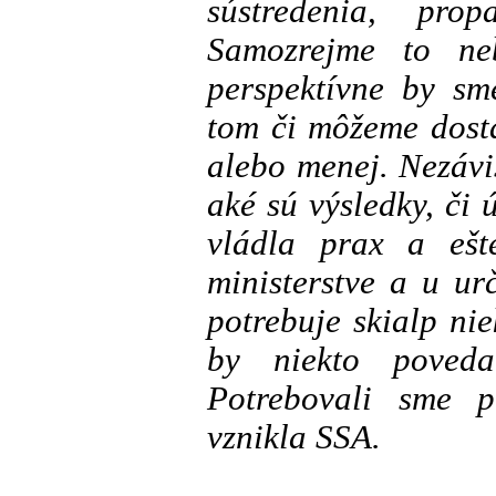
sústredenia, pro
Samozrejme to ne
perspektívne by sm
tom či môžeme dosta
alebo menej. Nezávi
aké sú výsledky, či
vládla prax a eš
ministerstve a u ur
potrebuje skialp ni
by niekto poved
Potrebovali sme pr
vznikla SSA.