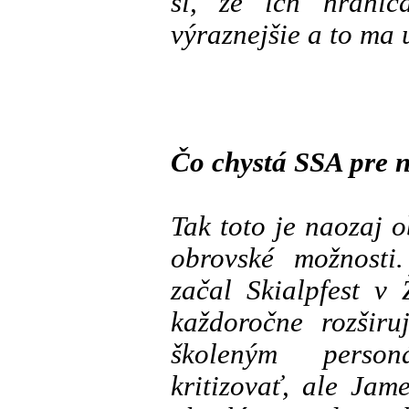
si, že ich hranic
výraznejšie a to ma 
Čo chystá SSA pre 
Tak toto je naozaj 
obrovské možnosti.
začal Skialpfest v
každoročne rozširu
školeným perso
kritizovať, ale Jam