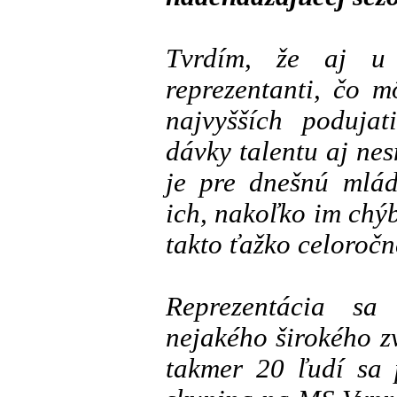
Tvrdím, že aj u
reprezentanti, čo 
najvyšších poduja
dávky talentu aj ne
je pre dnešnú mlá
ich, nakoľko im chý
takto ťažko celoročn
Reprezentácia sa
nejakého širokého z
takmer 20 ľudí sa 