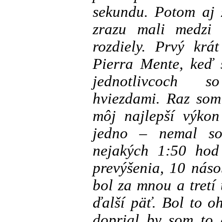
sekundu. Potom aj 
zrazu mali medzi 
rozdiely. Prvý krá
Pierra Mente, keď 
jednotlivcoch s
hviezdami. Raz som
môj najlepší výkon
jedno – nemal s
nejakých 1:50 hod
prevýšenia, 10 nás
bol za mnou a tretí 
ďalší päť. Bol to o
doprial by som to 