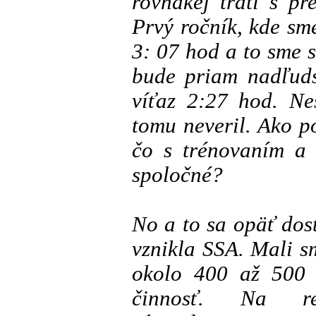
rovnakej trati s p
Prvý ročník, kde sme
3: 07 hod a to sme s
bude priam nadľuds
víťaz 2:27 hod. Ne
tomu neveril. Ako p
čo s trénovaním a 
spoločné?
No a to sa opäť dos
vznikla SSA. Mali s
okolo 400 až 500 
činnosť. Na rep