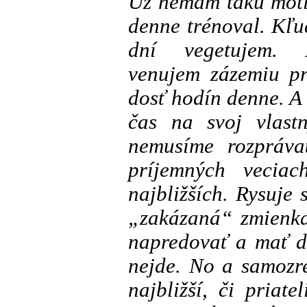
Už nemám takú moti
denne trénoval. Kľu
dní vegetujem. 
venujem zázemiu pr
dosť hodín denne. A
čas na svoj vlast
nemusíme rozpráva
príjemných vecia
najbližších. Rysuje 
„zakázaná“ zmienka
napredovať a mať d
nejde. No a samozr
najbližší, či priat