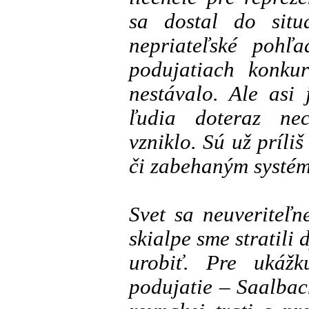
sa dostal do situ
nepriateľské pohľ
podujatiach konku
nestávalo. Ale asi
ľudia doteraz ne
vzniklo. Sú už príliš
či zabehaným systé
Svet sa neuveriteľ
skialpe sme stratili 
urobiť. Pre ukáž
podujatie – Saalbac