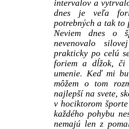
intervalov a vytrval
dnes je veľa fo
potrebných a tak to
Neviem dnes o š
nevenovalo silove
prakticky po celú 
foriem a dĺžok, či
umenie. Keď mi bud
môžem o tom rozm
najlepší na svete, sk
v hociktorom športe
každého pohybu nes
nemajú len z pomal