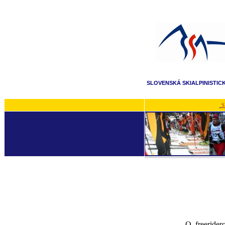
SLOVENSKÁ SKIALPINISTIC
S
O freerider