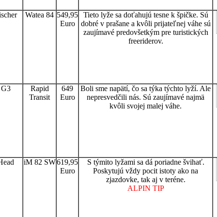
ischer
Watea 84
549,95
Tieto lyže sa doťahujú tesne k špičke. Sú
Euro
dobré v prašane a kvôli prijateľnej váhe sú
zaujímavé predovšetkým pre turistických
freeriderov.
G3
Rapid
649
Boli sme napätí, čo sa týka týchto lyží. Ale
Transit
Euro
nepresvedčili nás. Sú zaujímavé najmä
kvôli svojej malej váhe.
Head
iM 82 SW
619,95
S týmito lyžami sa dá poriadne švihať.
Euro
Poskytujú vždy pocit istoty ako na
zjazdovke, tak aj v teréne.
ALPIN TIP