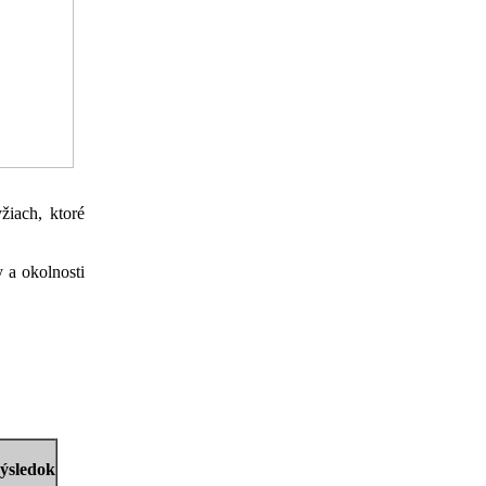
žiach, ktoré
y a okolnosti
ýsledok