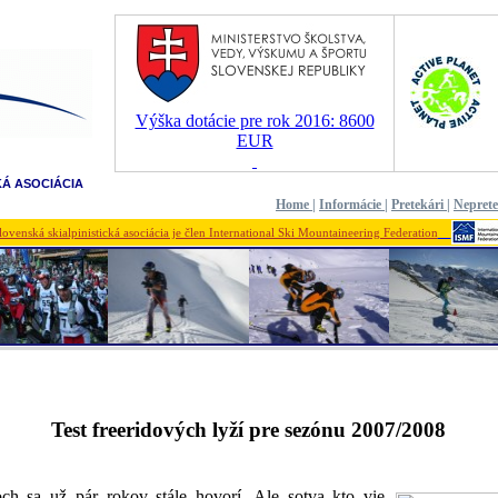
Výška dotácie pre rok 2016: 8600
EUR
KÁ ASOCIÁCIA
Home
|
Informácie
|
Pretekári
|
Nepret
lovenská skialpinistická asociácia je člen International Ski Mountaineering Federation
Test freeridových lyží pre sezónu 2007/2008
och sa už pár rokov stále hovorí. Ale sotva kto vie