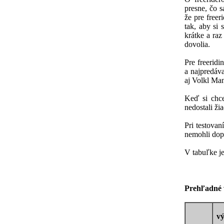
presne, čo 
že pre freer
tak, aby si 
krátke a raz
dovolia.
Pre freerid
a najpredáva
aj Volkl Man
Keď si chce
nedostali ži
Pri testovan
nemohli dopo
V tabuľke je
Prehľadné v
v