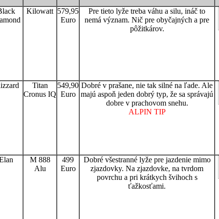
Black
Kilowatt
579,95
Pre tieto lyže treba váhu a silu, ináč to
amond
Euro
nemá význam. Nič pre obyčajných a pre
pôžitkárov.
izzard
Titan
549,90
Dobré v prašane, nie tak silné na ľade. Ale
Cronus IQ
Euro
majú aspoň jeden dobrý typ, že sa správajú
dobre v prachovom snehu.
ALPIN TIP
Elan
M 888
499
Dobré všestranné lyže pre jazdenie mimo
Alu
Euro
zjazdovky. Na zjazdovke, na tvrdom
povrchu a pri krátkych švihoch s
ťažkosťami.