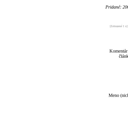
Pridané: 20
[Zobrazené 1 x]
Komentár
článk
Meno (nick