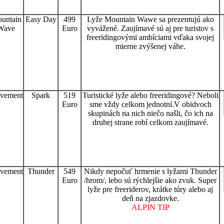
untain
Easy Day
499
Lyže Mountain Wawe sa prezentujú ako
Wave
Euro
vyvážené. Zaujímavé sú aj pre turistov s
freeridingovými ambíciami vďaka svojej
mierne zvýšenej váhe.
vement
Spark
519
Turistické lyže alebo freeridingové? Neboli
Euro
sme vždy celkom jednotní.V obidvoch
skupinách na nich niečo našli, čo ich na
druhej strane robí celkom zaujímavé.
vement
Thunder
549
Nikdy nepočuť hrmenie s lyžami Thunder
Euro
/hrom/, lebo sú rýchlejšie ako zvuk. Super
lyže pre freeriderov, krátke túry alebo aj
deň na zjazdovke.
ALPIN TIP