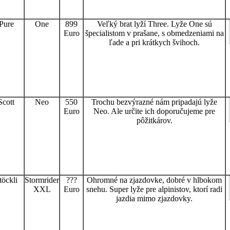
Pure
One
899
Veľký brat lyží Three. Lyže One sú
Euro
špecialistom v prašane, s obmedzeniami na
ľade a pri krátkych švihoch.
Scott
Neo
550
Trochu bezvýrazné nám pripadajú lyže
Euro
Neo. Ale určite ich doporučujeme pre
pôžitkárov.
töckli
Stormrider
???
Ohromné na zjazdovke, dobré v hlbokom
XXL
Euro
snehu. Super lyže pre alpinistov, ktorí radi
jazdia mimo zjazdovky.