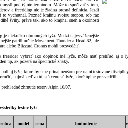
sa myslí pod týmto termínom. Môže to spočívať v tom,
iderov a freeriding nie je žiadna presná definícia. Jazdi
si to vychutnal. Poznač krajinu svojou stopou, rob raz
 dlhé švihy, práve tak, ako to krajina, sneh a okolnosti
ing je niekoľko ohromných lyží. Medzi najvyváženejšie
nejšie patrili určite Movement Thunder a Head 82, ale
tra alebo Blizzard Cronus mohli presvedčiť.
 freerider vybrať ako doplnok iné lyže, môže mať prehľad aj o ly
aden tip, ak pozerá na špecifické znaky.
í boli aj lyže, ktoré by sme prinajmenšom pre nami testované disciplín
ručiť, najmä keď za tú istú cenu sú lyže, ktoré úplne presvedčili.
 prehľadné zhrnutie testov Alpin 10/07.
ýsledky testov lyží
ýrobca
model
cena
hodnotenie
v