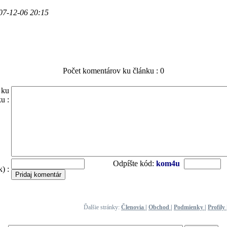
07-12-06 20:15
Počet komentárov ku článku : 0
 ku
u :
Odpíšte kód:
kom4u
) :
Ďalšie stránky:
Členovia
|
Obchod
|
Podmienky
|
Profily