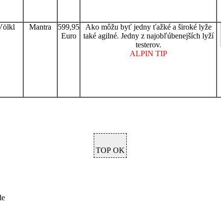
Völkl
Mantra
599,95
Ako môžu byť jedny ťažké a široké lyže
Euro
také agilné. Jedny z najobľúbenejších lyží
testerov.
ALPIN TIP
TOP
OK
de