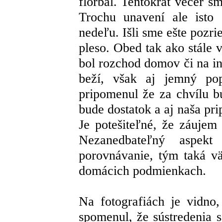
florbal. Tentokrát večer s
Trochu unavení ale isto 
nedeľu. Išli sme ešte poz
pleso. Obed tak ako stále v
bol rozchod domov či na in
beží, však aj jemný po
pripomenul že za chvílu 
bude dostatok a aj naša pr
Je potešiteľné, že záujem 
Nezanedbateľný aspekt
porovnávanie, tým taká vä
domácich podmienkach.
Na fotografiách je vidno
spomenul, že sústredenia s