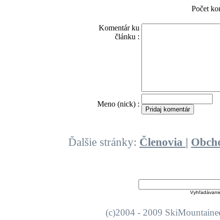
Počet ko
Komentár ku
článku :
O
Meno (nick) :
Ďalšie stránky:
Členovia
|
Obch
Vyhľadávani
(c)2004 - 2009 SkiMount