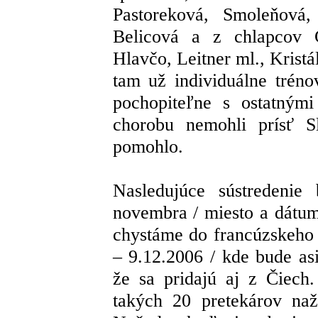
Pastoreková, Smoleňová
Belicová a z chlapcov G
Hlavčo, Leitner ml., Kristál
tam už individuálne trénov
pochopiteľne s ostatnými
chorobu nemohli prísť S
pomohlo.
Nasledujúce sústredenie
novembra / miesto a dátum
chystáme do francúzskeho
– 9.12.2006 / kde bude as
že sa pridajú aj z Čiech
takých 20 pretekárov na