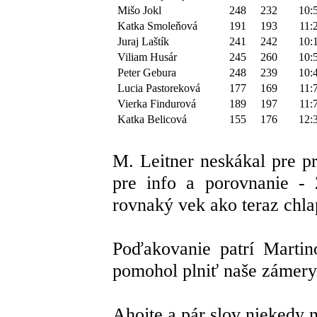
Mišo Jokl
248
232
10:
Katka Smoleňová
191
193
11:
Juraj Laštík
241
242
10:
Viliam Husár
245
260
10:
Peter Gebura
248
239
10:
Lucia Pastoreková
177
169
11:
Vierka Findurová
189
197
11:
Katka Belicová
155
176
12:
M. Leitner neskákal pre p
pre info a porovnanie -
rovnaký vek ako teraz chlap
Poďakovanie patrí Martin
pomohol plniť naše zámery
Ahojte a pár slov niekedy 