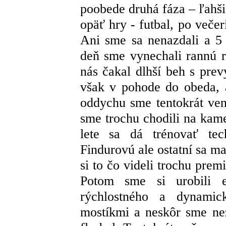
poobede druhá fáza – ľahši
opäť hry - futbal, po večer
Ani sme sa nenazdali a 5 
deň sme vynechali rannú 
nás čakal dlhší beh s pre
však v pohode do obeda, 
oddychu sme tentokrát ven
sme trochu chodili na kame
lete sa dá trénovať tec
Findurovú ale ostatní sa ma
si to čo videli trochu prem
Potom sme si urobili e
rýchlostného a dynamic
mostíkmi a neskôr sme ne