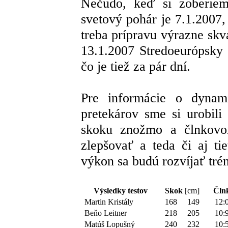
Nečudo, keď si zoberiem
svetový pohár je 7.1.2007, 
treba prípravu výrazne skva
13.1.2007 Stredoeurópsky
čo je tiež za pár dní.
Pre informácie o dynamic
pretekárov sme si urobili
skoku znožmo a člnkovo
zlepšovať a teda či aj ti
výkon sa budú rozvíjať tré
Výsledky testov
Skok
[cm]
Čln
Martin Kristály
168
149
12:
Beňo Leitner
218
205
10:
Matúš Lopušný
240
232
10: