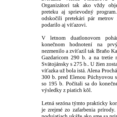
Organizátori tak ako vždy obj
preteku aj sprievodný program.
odskočili pretekári pár metrov
podarilo aj víťazovi.
V letnom duatlonovom pohár
konečnom hodnotení na prvý
nezmenilo a zvíťazil tak Braňo K
Gazdaricom 290 b. a na tretie m
Svätojánsky s 275 b.. U žien zos
víťazka už bola istá. Alena Proch
300 b. pred Elenou Púchyovou s
so 195 b. Počítali sa do konečné
výsledky z piatich kôl.
Letná sezóna týmto prakticky konč
je zrejmé zo zafarbenia prírody
podujatiach ukáže ako sme sa prip