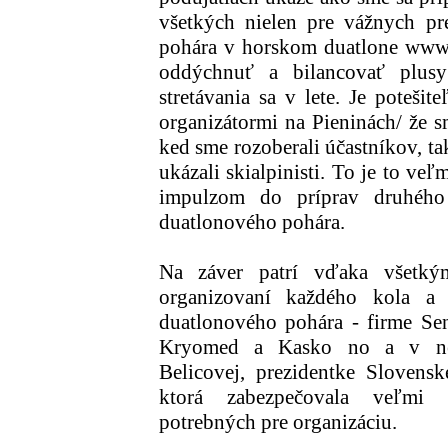
všetkých nielen pre vážnych pre
pohára v horskom duatlone www.s
oddýchnuť a bilancovať plus
stretávania sa v lete. Je potešit
organizátormi na Pieninách/ že sme
ked sme rozoberali účastníkov, t
ukázali skialpinisti. To je to veľ
impulzom do príprav druhého
duatlonového pohára.
Na záver patrí vďaka všetký
organizovaní každého kola a 
duatlonového pohára - firme Sen
Kryomed a Kasko no a v nep
Belicovej, prezidentke Slovenskej
ktorá zabezpečovala veľmi 
potrebných pre organizáciu.