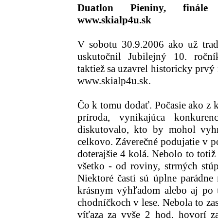
Duatlon Pieniny, finále
www.skialp4u.sk
V sobotu 30.9.2006 ako už trad
uskutočnil Jubilejný 10. ročn
taktiež sa uzavrel historicky prv
www.skialp4u.sk.
Čo k tomu dodať. Počasie ako z k
príroda, vynikajúca konkuren
diskutovalo, kto by mohol vyhr
celkovo. Záverečné podujatie v po
doterajšie 4 kolá. Nebolo to totiž
všetko - od roviny, strmých stúp
Niektoré časti sú úplne parádne
krásnym výhľadom alebo aj po 
chodníčkoch v lese. Nebola to zas
víťaza za vyše 2 hod. hovorí z