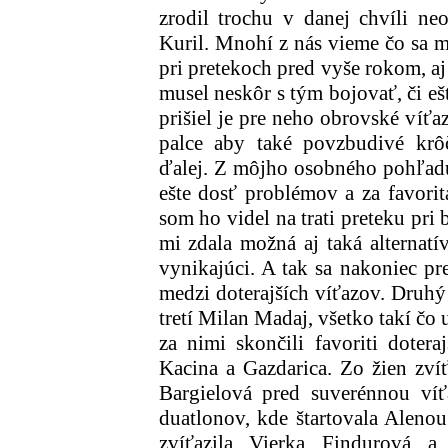
zrodil trochu v danej chvíli ne
Kuril. Mnohí z nás vieme čo sa m
pri pretekoch pred vyše rokom, a
musel neskôr s tým bojovať, či eš
prišiel je pre neho obrovské víťa
palce aby také povzbudivé krô
ďalej. Z môjho osobného pohľadu
ešte dosť problémov a za favori
som ho videl na trati preteku pri
mi zdala možná aj taká alternatí
vynikajúci. A tak sa nakoniec pr
medzi doterajších víťazov. Druhý
tretí Milan Madaj, všetko takí čo 
za nimi skončili favoriti doter
Kacina a Gazdarica. Zo žien zvíť
Bargielová pred suverénnou víť
duatlonov, kde štartovala Aleno
zvíťazila Vierka Findurová a