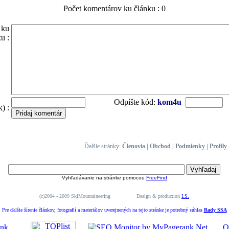
Počet komentárov ku článku : 0
 ku
u :
Odpíšte kód:
kom4u
) :
Ďalšie stránky:
Členovia
|
Obchod
|
Podmienky
|
Profily
Vyhľadávanie na stránke pomocou
FreeFind
(c)2004 - 2009 SkiMountaineering Design & production
I.S.
Pre ďalšie šírenie článkov, fotografií a materiálov uverejnených na tejto stránke je potrebný súhlas
Rady SSA
O