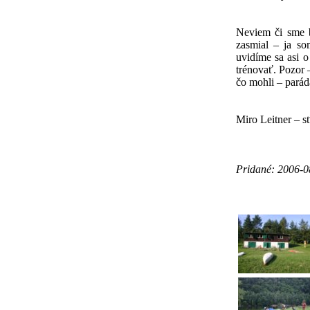
Neviem či sme b
zasmial – ja so
uvidíme sa asi o
trénovať. Pozor –
čo mohli – parád
Miro Leitner – s
Pridané: 2006-0