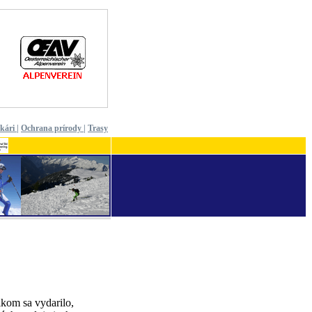
ekári
|
Ochrana prírody
|
Trasy
lkom sa vydarilo,