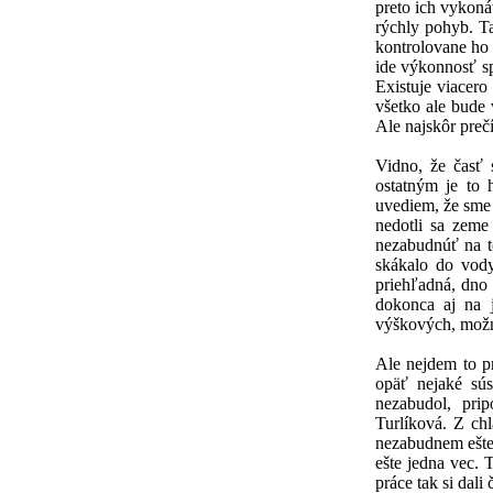
preto ich vykoná
rýchly pohyb. Ta
kontrolovane ho
ide výkonnosť s
Existuje viacero
všetko ale bude v
Ale najskôr prečí
Vidno, že časť 
ostatným je to 
uvediem, že sme 
nedotli sa zeme
nezabudnúť na t
skákalo do vody
priehľadná, dno 
dokonca aj na 
výškových, možno
Ale nejdem to p
opäť nejaké sú
nezabudol, pri
Turlíková. Z chl
nezabudnem ešte 
ešte jedna vec. 
práce tak si dal