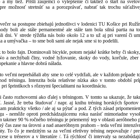
 a my tiež. Prišli záujemci o vylepšenie či taktiež o štart na sveto
re možnosť stretnúť sa a porozprávať, nabrať tak trochu súťažive
večer sa postupne zbiehajú jednotlivci v lodenici TU Košice pri Ruží
ody boli ale stále pernamentné ale stále tam bola silná partia na t
li dni. V strede týždňa nás bolo okolo 12 a to už aj pri varení či u
 a umývačka – to sme boli sami ale nejak sme si to podelili.
 to bolo fajn. Dominovali bicykle, potom nejaké krátke behy či skoky
 No a nechýbali člny, vodné lyžovanie, skoky do vody, korčule, zber
opekanie a hlavne dobrá nálada.
o veľmi nepreháňali aby sme to celé vydržali, ale v každom prípade t
od tréningu. Intenzita bola relatívne nízka ako v tomto období príp
pri šprintíkoch s rôznymi špecialitami na koordináciu.
i často rozhovormi ako ďalej s tréningom. V tomto sa ukazuje, že tak
. Jasné, že treba študovať / napr. aj knihu tréning horských športo
am prakticky všetko / ale aj sa pýtať a pod. Z tých zásad pripomeni
ngu - nemôže oproti predchádzajúcemu roku narásť mimoriadne vyso
m takmer 90 % ročného tréningu je priemerný tep v oblasti aeróbneho p
šný čas zase na úrovni a nad anaeróbnym prahom – teda veľmi intenzív
ty. To čo je medzitým sa za veľmi efetívny tréning nepovažuje / pre
ese u trénerov a v literatúre /. Tá rýchlosť či intervaly sa nezabúda