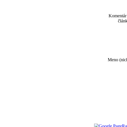
Komentár
článk
Meno (nick