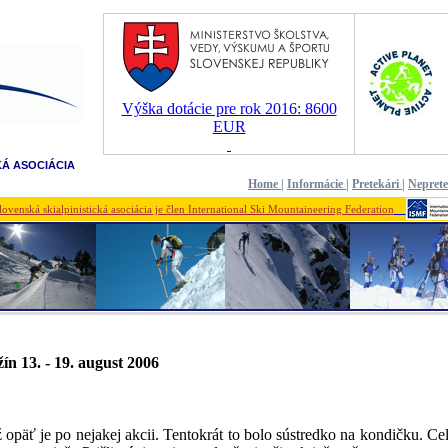
Výška dotácie pre rok 2016: 8600
EUR
KÁ ASOCIÁCIA
Home
|
Informácie
|
Pretekári
|
Nepret
lovenská skialpinistická asociácia je člen International Ski Mountaineering Federation
ín 13. - 19. august 2006
ž opäť je po nejakej akcii. Tentokrát to bolo sústredko na kondičku. Ce