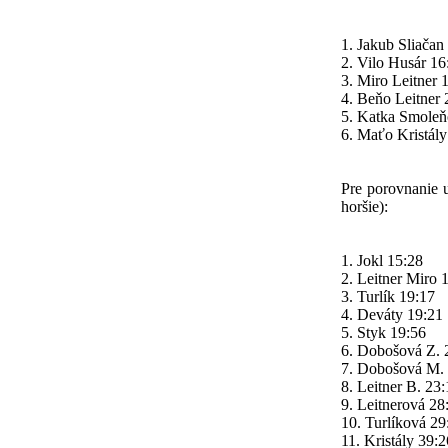
1. Jakub Sliačan
2. Vilo Husár 16
3. Miro Leitner 
4. Beňo Leitner 
5. Katka Smoleň
6. Maťo Kristály
Pre porovnanie u
horšie):
1. Jokl 15:28
2. Leitner Miro 
3. Turlík 19:17
4. Deváty 19:21
5. Styk 19:56
6. Dobošová Z. 
7. Dobošová M. 
8. Leitner B. 23:
9. Leitnerová 28
10. Turlíková 29
11. Kristály 39:2