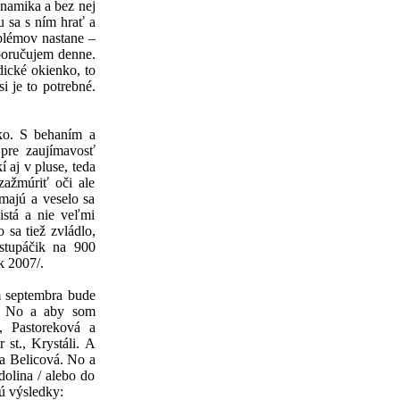
ynamika a bez nej
u sa s ním hrať a
blémov nastane –
poručujem denne.
dické okienko, to
i je to potrebné.
dko. S behaním a
 pre zaujímavosť
 aj v pluse, teda
zažmúriť oči ale
majú a veselo sa
istá a nie veľmi
 sa tiež zvládlo,
stupáčik na 900
k 2007/.
m septembra bude
e. No a aby som
, Pastoreková a
 st., Krystáli. A
ka Belicová. No a
dolina / alebo do
ú výsledky: