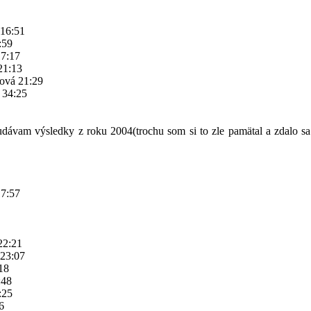
 16:51
:59
17:17
21:13
ová 21:29
 34:25
dávam výsledky z roku 2004(trochu som si to zle pamätal a zdalo sa 
17:57
22:21
23:07
18
:48
:25
6