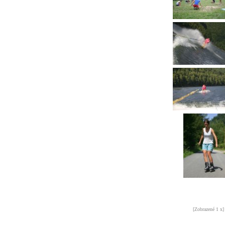
[Zobrazené 1 x]