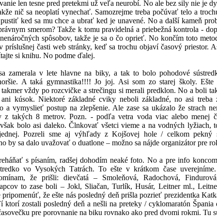
vanie len tesne pred pretekmi už veľa neurobí. No ale bez sily nie je d
kže nič sa neoplatí vynechať. Samozrejme treba počúvať telo a troch
 pustiť ked sa mu chce a ubrať ked je unavené. No a další kameň pro
právnym smerom? Takže k tomu pravidelná a priebežná kontrola - do
 nenáročných spôsobov, takže je sa o čo oprieť. No končím toto meto
 príslušnej časti web stránky, keď sa trochu objaví časový priestor. As
tajte si knihu. No podme ďalej.
sa zamerala v lete hlavne na biky, a tak to bolo pohodové sústre
horšie. A taká gymnastika!!!! Jo joj. Asi som zo starej školy. Ešte
takmer vždy po rozcvičke a strečingu si merali predklon. No a boli takí
 ani kúsok. Niektoré základné cviky neboli základné, no asi treba 
o a vymyslieť postup na zlepšenie. Ale zase sa ukázalo že strach ne
 z takých 8 metrov. Pozn. - podľa vetra voda viac alebo menej č
však bolo asi daleko. Člnkovať všetci vieme a na vodných lyžiach, to
jednej. Pozreli sme aj výhľady z Kojšovej hole / celkom pekný 
 by sa dalo uvažovať o duatlone – možno sa nájde organizátor pre ro
reháňať s písaním, radšej dohodím neaké foto. No a pre info konco
stredko vo Vysokých Tatrách. To ešte v krátkom čase uverejním
pomínam, že prišli: dievčatá – Smoleňová, Radochová, Findurová
apcov to zase boli – Jokl, Sliačan, Turlík, Husár, Leitner ml., Leitner
pripomenúť, že ešte nás posledný deň prišla pozrieť prezidentka Kat
Tí ktorí zostali posledný deň a nešli na preteky / cyklomaratón Špania 
i časovečku pre porovnanie na biku rovnako ako pred dvomi rokmi. Tu s