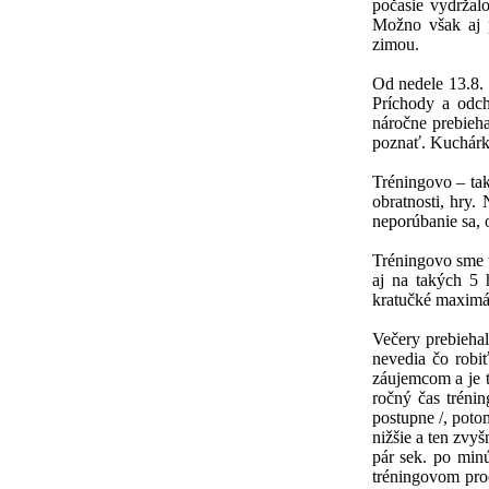
počasie vydržalo
Možno však aj p
zimou.
Od nedele 13.8. 
Príchody a odch
náročne prebieha
poznať. Kuchárka
Tréningovo – tak
obratnosti, hry.
neporúbanie sa, 
Tréningovo sme t
aj na takých 5 h
kratučké maximá 
Večery prebiehal
nevedia čo robiť
záujemcom a je t
ročný čas tréni
postupne /, poto
nižšie a ten zvy
pár sek. po minú
tréningovom proc