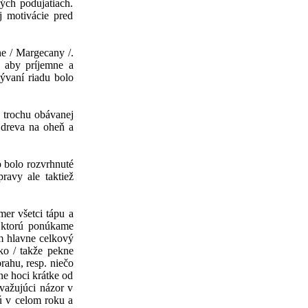
vých podujatiach.
j motivácie pred
ne / Margecany /.
o aby príjemne a
mývaní riadu bolo
, trochu obávanej
 dreva na oheň a
o bolo rozvrhnuté
ravy ale taktiež
mer všetci tápu a
v ktorú ponúkame
em hlavne celkový
ko / takže pekne
rahu, resp. niečo
ne hoci krátke od
važujúci názor v
jú v celom roku a