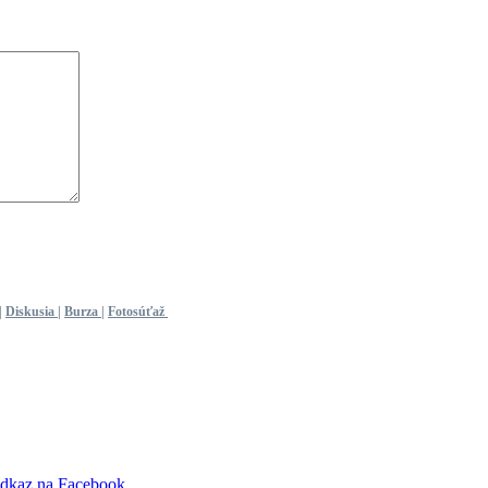
|
Diskusia
|
Burza
|
Fotosúťaž
dkaz na Facebook