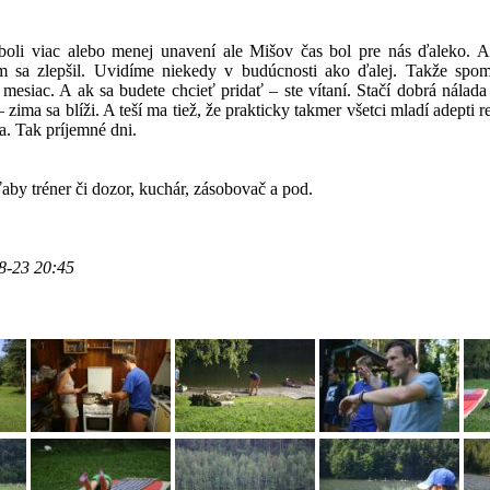
oli viac alebo menej unavení ale Mišov čas bol pre nás ďaleko. A
m sa zlepšil. Uvidíme niekedy v budúcnosti ako ďalej. Takže spo
 mesiac. A ak sa budete chcieť pridať – ste vítaní. Stačí dobrá nálada
 zima sa blíži. A teší ma tiež, že prakticky takmer všetci mladí adepti re
a. Tak príjemné dni.
ťaby tréner či dozor, kuchár, zásobovač a pod.
8-23 20:45