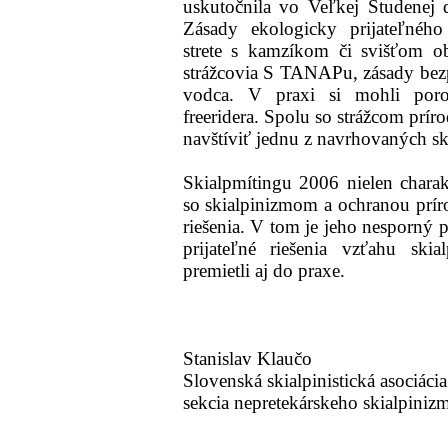
uskutočnila vo Veľkej Studenej d
Zásady ekologicky prijateľného 
strete s kamzíkom či svišťom ob
strážcovia S TANAPu, zásady be
vodca. V praxi si mohli porov
freeridera. Spolu so strážcom prír
navštíviť jednu z navrhovaných ski
Skialpmítingu 2006 nielen charak
so skialpinizmom a ochranou príro
riešenia. V tom je jeho nesporný p
prijateľné riešenia vzťahu skia
premietli aj do praxe.
Stanislav Klaučo
Slovenská skialpinistická asociácia
sekcia nepretekárskeho skialpiniz