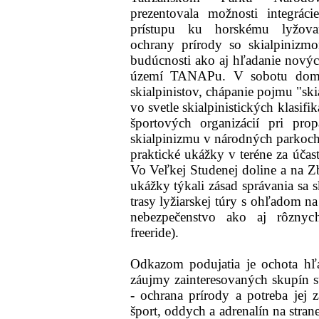
prezentovala možnosti integrác
prístupu ku horskému lyžovan
ochrany prírody so skialpinizm
budúcnosti ako aj hľadanie novýc
území TANAPu. V sobotu domin
skialpinistov, chápanie pojmu "ski
vo svetle skialpinistických klasifi
športových organizácií pri pr
skialpinizmu v národných parkoch.
praktické ukážky v teréne za účas
Vo Veľkej Studenej doline a na Zb
ukážky týkali zásad správania sa s
trasy lyžiarskej túry s ohľadom n
nebezpečenstvo ako aj rôznych
freeride).
Odkazom podujatia je ochota hľa
záujmy zainteresovaných skupín s
- ochrana prírody a potreba jej z
šport, oddych a adrenalín na stran