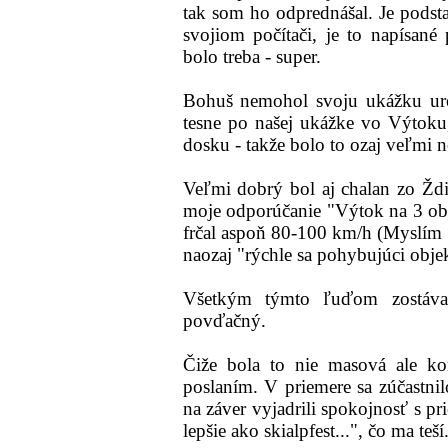
tak som ho odprednášal. Je pod
svojiom počítači, je to napísané
bolo treba - super.
Bohuš nemohol svoju ukážku urob
tesne po našej ukážke vo Výtoku, 
dosku - takže bolo to ozaj veľmi 
Veľmi dobrý bol aj chalan zo Ždia
moje odporúčanie "Výtok na 3 obl
frčal aspoň 80-100 km/h (Myslím 
naozaj "rýchle sa pohybujúci objek
Všetkým týmto ľuďom zostáva
povďačný.
Čiže bola to nie masová ale k
poslaním. V priemere sa zúčastni
na záver vyjadrili spokojnosť s pr
lepšie ako skialpfest...", čo ma teší