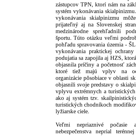
zástupcov TPN, ktorí nám na zákla
systém vykonávania skialpinizmu.
vykonávania skialpinizmu môž
prijateľný aj na Slovenskej stra
medzinárodne sprehľadnili po
športu. Túto otázku veľmi podrob
pohľadu spravovania územia - Š
vykonávania praktickej ochra
podujatia sa zapojila aj HZS, kto
objasnila príčiny a početnosť zách
ktoré tiež majú vplyv na oc
organizácie pôsobiace v oblasti 
objasnili svoje predstavy o skialp
vplyvu extrémnych a turistických
ako aj systém tzv. skailpinistický
turistických chodníkoch modifikov
lyžiarske ciele.
Veľmi nepriaznivé počasie
nebezpečenstva neprial terénnej