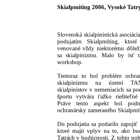
Skialpmiting 2006, Vysoké Tatry
Slovenská skialpinistická asociác
podujatím Skialpmíting, kto
venované vždy niektorému dôlež
sa skialpinizmu. Malo by ísť t
workshop.
Tentoraz to bol problém ochra
skialpinizmu na území TAN
skialpinistov v nemeniacich sa p
športu vytvára ťažko riešiteľn
Práve tento aspekt bol podn
ochranársky zameraného Skialpmí
Do podujatia sa podarilo zapojiť 
ktoré majú vplyv na to, ako bu
Tatrách v budúcnosti. Z tohto po