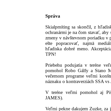
Správa
Skialpmíting sa skončil, z hľadis
ochranármi je na čom stavať, aby 
zmeny v návštevnom poriadku v pr
ešte popracovať, najmä mediá
hľadiska dobré meno. Akceptáci
TPN!
Priebehu podujatia v teréne ve
pomohol Robo Gálfy a Stano Me
večernom programe veľmi konštr
náznaku o kontraverziách SSA v
V teréne veľmi pomohol aj P
JAMES).
Veľmi pekne dakujem Zuzke, za j