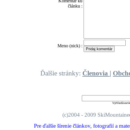
Komentár ku
článku :
O
Meno (nick) :
Ďalšie stránky:
Členovia
|
Obch
Vyhľadávani
(c)2004 - 2009 SkiMount
Pre ďalšie šírenie článkov, fotografií a mat