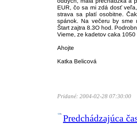
oddych, malá prechádzka a pr
EUR, čo sa mi zdá dosť veľa,
strava sa platí osobitne. Ča
spánok. Na večeru by sme ma
Štart zajtra 8.3O hod. Podrobn
Vieme, ze kadetov caka 1050
Ahojte
Katka Belicová
Pridané: 2004-02-28 07:30:00
Predchádzajúca ča