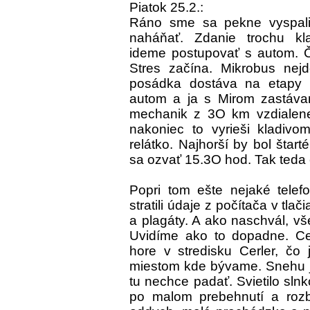
Piatok 25.2.:
Ráno sme sa pekne vyspali
naháňať. Zdanie trochu k
ideme postupovať s autom. Či
Stres začína. Mikrobus nej
posádka dostáva na etapy 
autom a ja s Mirom zastáva
mechanik z 3O km vzdialenej 
nakoniec to vyrieši kladivo
relátko. Najhorší by bol šta
sa ozvať 15.3O hod. Tak teda
Popri tom ešte nejaké tele
stratili údaje z počítača v tlač
a plagáty. A ako naschvál, vš
Uvidíme ako to dopadne. Cel
hore v stredisku Cerler, čo
miestom kde bývame. Snehu je
tu nechce padať. Svietilo slnk
po malom prebehnutí a rozb