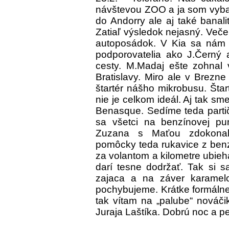
návštevou ZOO a ja som vybav
do Andorry ale aj také banal
Zatiaľ výsledok nejasný. Veče
autoposádok. V Kia sa nám a
podporovatelia ako J.Černý 
cesty. M.Madaj ešte zohnal v
Bratislavy. Miro ale v Brezne
štartér nášho mikrobusu. Šta
nie je celkom ideál. Aj tak s
Benasque. Sedíme teda partič
sa všetci na benzínovej pum
Zuzana s Maťou zdokonalu
pomôcky teda rukavice z benz
za volantom a kilometre ubie
darí tesne dodržať. Tak si s
zajaca a na záver karamelo
pochybujeme. Krátke formálne
tak vítam na „palube“ nováč
Juraja Laštíka. Dobrú noc a p