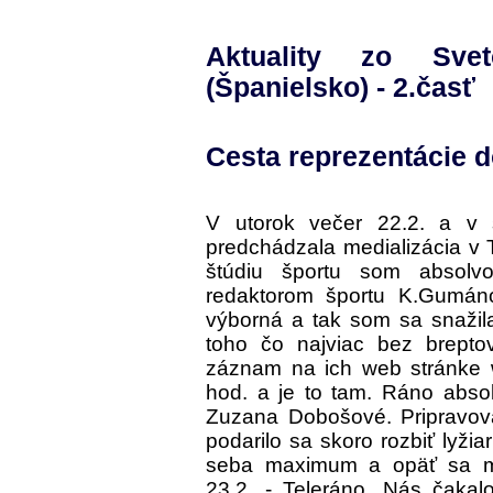
Aktuality zo Sve
(Španielsko) - 2.časť
Cesta reprezentácie d
V utorok večer 22.2. a v 
predchádzala medializácia v 
štúdiu športu som absolv
redaktorom športu K.Gumán
výborná a tak som sa snažila
toho čo najviac bez brepto
záznam na ich web stránke 
hod. a je to tam. Ráno absolv
Zuzana Dobošové. Pripravova
podarilo sa skoro rozbiť lyžia
seba maximum a opäť sa mô
23.2. - Teleráno. Nás čakalo