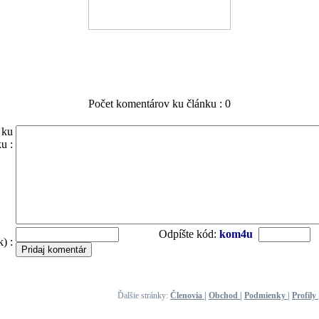
Počet komentárov ku článku : 0
 ku
u :
Odpíšte kód:
kom4u
) :
Ďalšie stránky:
Členovia
|
Obchod
|
Podmienky
|
Profily