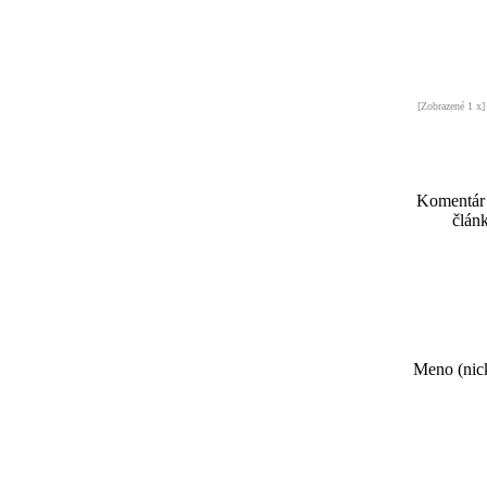
[Zobrazené 1 x]
Komentár
článk
Meno (nick