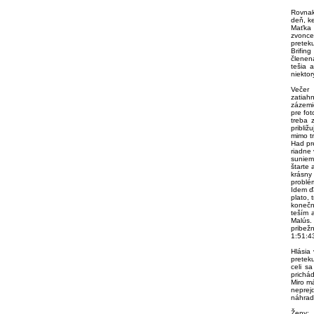
Rovnak
deň, k
Maťka 
zvonce
pretek
Brifin
členená
tešia 
niektor
Večer
zatiah
zázemi
pre fot
treba 
pribli
mimo tr
Had pr
riadne 
suniem
štarte 
krásny
problé
Idem ďa
plato, 
konečn
teším 
Malús.
pribežn
1:51:4
Hlásia 
preteku
celi s
prichád
Miro m
neprej
náhrad
Ženy: