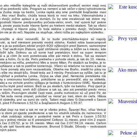
o ako mladšie kategórie aj naši skúsenosťami podkutí seniori majú svoj
eď sa predvedú sólo. Program sa nemení a tak večer v rámci vyhodnotenia
a Zuzka stoja na bedni, Lenka rapká aby sme prehlušili švajčiarske maxi
. Ako vraví Braňo, chúďa krava ktorá to nosí na krku. Videonahrávka z
u dvojíc zožne aplauz a ja dumám, čo by sme zrealizovali tak dobre my.
g postraší hlavne predpoveďou počasia-vietor, sneh, trať vyzerá byť pekne
, proste pasia bude hlavne šprint po hrebeni medzi skalami. Tak sa všetci
a chystajú si hlavne pásy, čo bola slabina v preteku dvojíc. Večeiame a
ým nie je do reči. Napätie sa stupňuje, všetci túžia po najlepšom výsledku.
 snežilo a ráno nesvedší, že to bude prechádzka-kopce sú napoly
nuté, aj keď miestami presvitá modrá obloha. Kadeti robia basecampové
e a ja sa pokúšam zdolať prvých 6OO výškových pred štartom, samozrejme
o. Trať viedli iným žľabom, opäť obľúbené obrátky a blížim sa k miestu, kde
zložiť lyže. Dolinou sa už sunie had pretekárov, ktorí sa super tempom
žujú a ja cítim že som potrebovala ešte pár minút k dobru. Tak sa staviam
ate a fotím, čo to dá. Peťo prebieha v pohode okolo, je tak do 10. miesta.
etekárov sa míňa, prebehnú Miro a tesne Milan. Po skalách sa šmýka, je to
vyfúkane a tak to patrične komentujú. Všetci sú relatívne na tesno a tak sa
 hore pomaly aby som nezavadzala. Obieha ma Braňo, zradili ho pásy na
a ešte mu skopli lyžu. Stratil teda asi 3 minúty. Presúvam sa vyššie, tak tu je
 výhľad a prebieha Lenka. Ozýva sa však plač. Nemecká pretekárka má
my s omrznutou končatinou, pokúšame sa ju presvedčiť, aby sa obliekla.
lej a na vrchole prvého výšlapu je fanklub z funkcionárov ISMC. Nasleduje
trochu kryté pred vetrom. Beží sa po skalách, lyže na batohu. Prvý zjazd je
e trochu strmý, sneh drží úžasne a tak sa, ako asi pretekári predo mnou
a teším. Pozorujem okolité časti trate, podľa rozhodcov sú už pred Pic de
 Tak teda nemá zmysel, pokúšať sa motať po trati, idem do cieľa. Hlásia
é výsledky, prví sa sunú do cieľa. Taliani majú zlato G.Giacomelli s časom
3, pred F.Perrierom 1:52:52 a švajčiarom A.Hugom 1:55:37.
však úraz na trati a tak mi nie je všetko jedno. Španiel Roc, víťaz Verical
 si zlomí pri zjazde predkolenie a tak ho vrtulník odváža do nemocnice. V
a však zvádzajú súboje o posledné metre a tak Peťo s časom 1:53:52
za v jednej minúte so 6 pretekármi! Celkovo 11.miesto, pred ním 2 espoir.
á čas 2:O5:52, je to 16. miesto. Milan má čas 2:O7:59,19. miesto. Cieľom
dú ale takí favoriti ako Mezzanote, Brunod či Sbalbi. Dôvody – nedostatok
ných pásov.