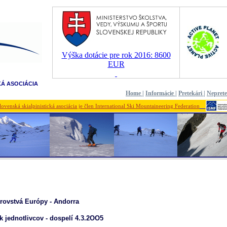
Výška dotácie pre rok 2016: 8600
EUR
KÁ ASOCIÁCIA
Home
|
Informácie
|
Pretekári
|
Nepret
lovenská skialpinistická asociácia je člen International Ski Mountaineering Federation
rovstvá Európy - Andorra
k jednotlivcov - dospelí 4.3.2OO5