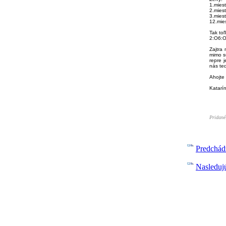
1.miest
2.miest
3.miest
12.mie
Tak to
2:O6:O
Zajtra
mimo s
repre 
nás ted
Ahojte
Katarí
Pridané
Predchád
Nasleduj