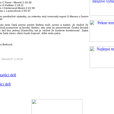
o C.Favre –Moretti 2:16:38
o G.Pellisier 2:18:11
o I.Crettenand-Moreti 2:22:36
sto L.Lackovičová 2:55:37
ľko predbežné výsledky, za zmienku stojí rumunský espoir S.Manea s časom
8!
 nás teda čaká promo pretek štafeta muži, juniori a kadeti. Je možné že
úťaž postavíme aj ženskú štafetu, aby sme sa prezentovali. Česká ženská
je tiež bez jednej účastníčky, tak je možné že budeme kombinovať. Zajtra
a čaká záver, všetci budú bojovať, držte teda palce.
na Belicová
: 2004-03-07 12:00:00
zajúci deň
úci deň