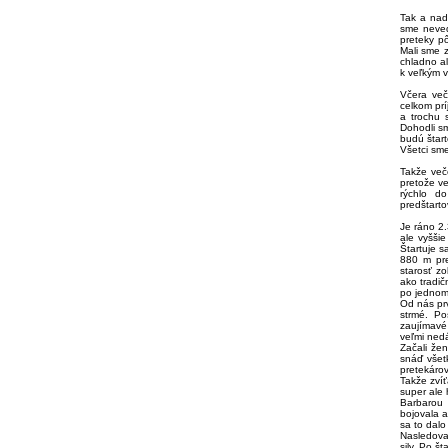
Tak a nad
sme nevede
preteky p
Mali sme 
chladno al
k veľkým 
Včera veče
celkom pr
a trochu s
Dohodli sm
budú štart
Všetci sme
Takže več
pretože ve
rýchlo d
predštarto
Je ráno 2
ale vyššie
Štartuje s
880 m pre
starosť zo
ako tradič
po jednom.
Od nás prv
strmé. Po
zaujímavé
veľmi ned
Začali žen
snáď všet
pretekáro
Takže zvíť
super ale
Barbarou 
bojovala a
sa to dalo
Nasledoval
sily. Po št