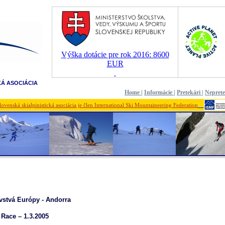
Výška dotácie pre rok 2016: 8600
EUR
KÁ ASOCIÁCIA
Home
|
Informácie
|
Pretekári
|
Nepret
lovenská skialpinistická asociácia je člen International Ski Mountaineering Federation
vstvá Európy - Andorra
 Race – 1.3.2005