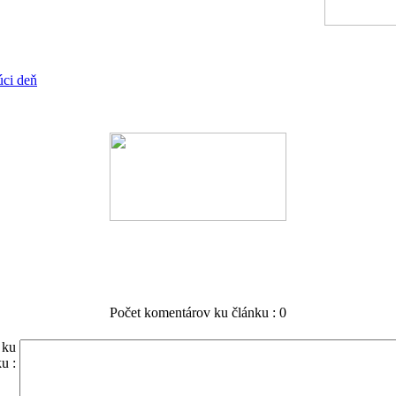
úci deň
Počet komentárov ku článku : 0
 ku
u :