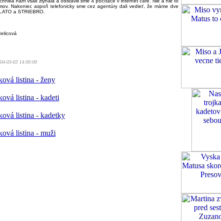
hnika nám však zlyhala a odstavili sme 4 počítače v internet cafe. Nie a nie to
mov. Nakoniec aspoň telefonicky sme cez agentúry dali vedieť, že máme dve
ZLATO a STRIEBRO.
elicová
04-03-03 14:00:00
ová listina - ženy
ová listina - kadeti
ová listina - kadetky
ová listina - muži