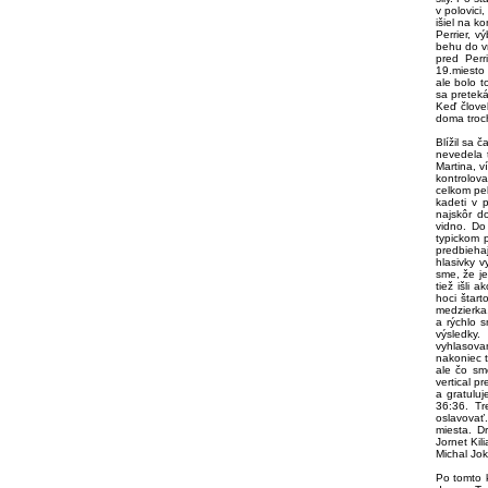
v polovici
išiel na k
Perrier, v
behu do vr
pred Perr
19.miesto 
ale bolo 
sa preteká
Keď člove
doma troch
Blížil sa 
nevedela t
Martina, v
kontrolova
celkom pek
kadeti v 
najskôr d
vidno. Do
typickom 
predbiehaj
hlasivky v
sme, že je
tiež išli 
hoci štar
medzierka.
a rýchlo s
výsledky
vyhlasovan
nakoniec t
ale čo sm
vertical p
a gratulu
36:36. Tr
oslavovať
miesta. D
Jornet Kil
Michal Jok
Po tomto 