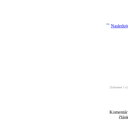
Nasleduj
[Zobrazené 1 x]
Komentár
článk