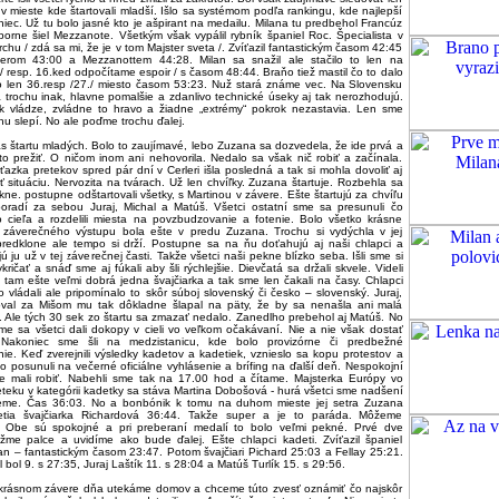
, v mieste kde štartovali mladší. Išlo sa systémom podľa rankingu, kde najlepší
oniec. Už tu bolo jasné kto je ašpirant na medailu. Milana tu predbehol Francúz
ýborne šiel Mezzanote. Všetkým však vypálil rybník španiel Roc. Špecialista v
chu / zdá sa mi, že je v tom Majster sveta /. Zvíťazil fantastickým časom 42:45
ierom 43:00 a Mezzanottem 44:28. Milan sa snažil ale stačilo to len na
/ resp. 16.ked odpočítame espoir / s časom 48:44. Braňo tiež mastil čo to dalo
to len 36.resp /27./ miesto časom 53:23. Nuž stará známe vec. Na Slovensku
 trochu inak, hlavne pomalšie a zdanlivo technické úseky aj tak nerozhodujú.
k vládze, zvládne to hravo a žiadne „extrémy“ pokrok nezastavia. Len sme
u slepí. No ale poďme trochu ďalej.
čas štartu mladých. Bolo to zaujímavé, lebo Zuzana sa dozvedela, že ide prvá a
o prežiť. O ničom inom ani nehovorila. Nedalo sa však nič robiť a začínala.
íťazka pretekov spred pár dní v Cerleri išla posledná a tak si mohla dovoliť aj
ť situáciu. Nervozita na tvárach. Už len chvíľky. Zuzana štartuje. Rozbehla sa
ne. postupne odštartovali všetky, s Martinou v závere. Ešte štartujú za chvíľu
poradí za sebou Juraj, Michal a Matúš. Všetci ostatní sme sa presunuli čo
o cieľa a rozdelili miesta na povzbudzovanie a fotenie. Bolo všetko krásne
 záverečného výstupu bola ešte v predu Zuzana. Trochu si vydýchla v jej
predklone ale tempo si drží. Postupne sa na ňu doťahujú aj naši chlapci a
ú ju už v tej záverečnej časti. Takže všetci naši pekne blízko seba. Išli sme si
ykričať a snáď sme aj fúkali aby šli rýchlejšie. Dievčatá sa držali skvele. Videli
 tam ešte veľmi dobrá jedna švajčiarka a tak sme len čakali na časy. Chlapci
ako vládali ale pripomínalo to skôr súboj slovenský či česko – slovenský. Juraj,
toval za Mišom mu tak dôkladne šlapal na päty, že by sa nenašla ani malá
 Ale tých 30 sek zo štartu sa zmazať nedalo. Zanedlho prebehol aj Matúš. No
me sa všetci dali dokopy v cieli vo veľkom očakávaní. Nie a nie však dostať
. Nakoniec sme šli na medzistanicu, kde bolo provizórne či predbežné
ie. Keď zverejnili výsledky kadetov a kadetiek, vznieslo sa kopu protestov a
o posunuli na večerné oficiálne vyhlásenie a brífing na ďalší deň. Nespokojní
e mali robiť. Nabehli sme tak na 17.00 hod a čítame. Majsterka Európy vo
reteku v kategórii kadetky sa stáva Martina Dobošová - hurá všetci sme nadšení
jeme. Čas 36:03. No a bonbónik k tomu na duhom mieste jej setra Zuzana
etia švajčiarka Richardová 36:44. Takže super a je to paráda. Môžeme
. Obe sú spokojné a pri preberaní medalí to bolo veľmi pekné. Prvé dve
ržme palce a uvidíme ako bude ďalej. Ešte chlapci kadeti. Zvíťazil španiel
ian – fantastickým časom 23:47. Potom švajčiari Pichard 25:03 a Fellay 25:21.
l bol 9. s 27:35, Juraj Laštík 11. s 28:04 a Matúš Turlík 15. s 29:56.
krásnom závere dňa utekáme domov a chceme túto zvesť oznámiť čo najskôr