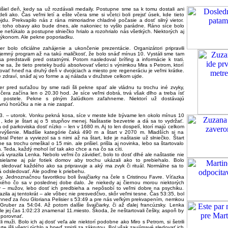
išiel deň, kedy sa už rozdávali medaily. Postupne sme sa k tomu dostali ani
li ako. Čas veľmi letí a ešte včera sme si včetci boli prejsť úsek, kde tieto
ôjdu. Prekvapilo nás z rána mimoriadne chladné počasie a dosť silný vietor.
z toho obavy ako bude dnes, ale nakoniec to vyšlo parádne. Ráno síce bolo
e nefúkalo a postupne slniečko hrialo a rozohrialo nás všetkých. Niektorých aj
výkonom. Ale pekne poporiadku.
r bolo oficiálne zahájenie a ukončenie prezentácie. Organizátori pripravili
íjemný program až na takú maličkosť, že bolo snáď mínus 10. Vystáli sme tam
a predstavili pred ostatnými. Potom nasledoval brífing a informácie k trati.
e sa, že tieto preteky budú absolvovať všetci s výnimkou Mira s Petrom, ktorí
ovať hneď na druhý deň v dvojiciach a miesto pre regeneráciu je veľmi krátke.
 zdraví, snáď aj vo forme a aj nálada v družstve celkom ujde.
er pred suťažou by sme radi šli pekne spať ale vládnu tu trochu iné zvyky,
čera začína len o 20.30 hod. Je síce veľmi dobrá, trvá však dlho a treba ísť
o postele. Pekne s plným žalúdkom zaľahneme. Niektorí už dostávajú
vnú horúčku a nie a nie zaspať.
.3. – utorok. Vonku pekná kosa, síce v meste kde bývame len okolo mínus 10
 , kde je štart aj o 5 stupňov menej. Naštastie bezvetrie a dá sa to vydržať.
a od parkoviska dosť nízko – len v 1680 m. Aj to len dospelí, ktorí majú celkom
výšenie. Mladšie kategórie čaká 490 m a štart v 2070 m. Mladších si na
bral Peter a vyviezol sa s nimi až na štart, kde je naštasie už slniečko. Štart
ne sa trochu omeškal o 15 min. ale prišiel. prišla aj novinka, lebo sa štartovalo
 Teda, každý mohol ísť tak ako chce a na čo sa cíti.
á vyrazila Lenka. Nebolo veľmi čo závidieť, bolo to dosť dlhé ale naštastie nie
sielame aj pár fotiek domov aby trochu ukázali ako to prebiehalo. Bolo
 sledovať každého ako sa pripravuje a aký ma zvyk či rituál. Normálne sa to
á odsledovať. Ale poďme k priebehu.
y. Jednoznačnou favoritkou boli švajčiarky na čele s Cristinou Favre. Víťazka
kého čo sa v poslednej dobe dalo. Je niekedy aj čiernou morou niektorých
v – mužov, lebo dosť ich predbieha a nepôsobí to veľmi dobre na psychiku.
azila aj tentokrát – ale vôbec nie presvedčivo, skôr veľmi tesne. Čas 53:35, bol
 hneď za ňou Gloriana Pelisier s 53:49 a pre nás veľkým prekvapením, nemkou
Gruber za 54:04. Až potom dalšie švajčiarky, či až ďalej francúzsky. Lenka
le jej čas 1:02:23 znamenal 11.miesto. Škoda, že neštartovali češky, aspoň by
 porovnať.
i muži. Bolo ich aj dosť veľa ale niektorí podobne ako Miro s Petrom, si šetrili
arte išli všetci rýchlo a hneď zmizli za zákrutou. Bol však zaujímavé sledovať ich