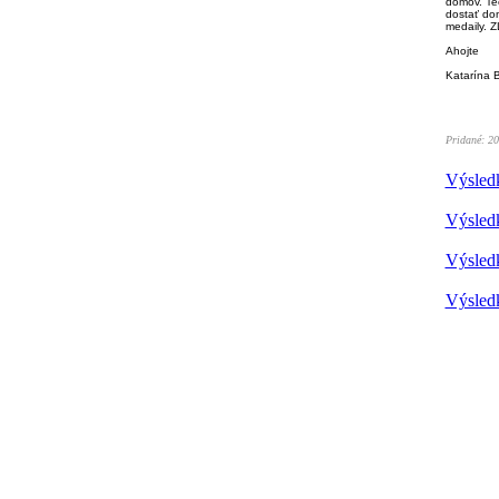
domov. Tec
dostať do
medaily. 
Ahojte
Katarína B
Pridané: 20
Výsledk
Výsledk
Výsledk
Výsledk