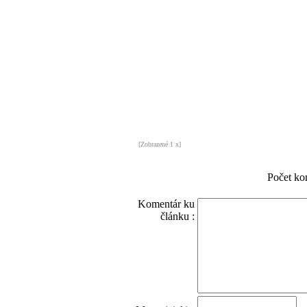
[Zobrazené 1 x]
Počet ko
Komentár ku
článku :
O