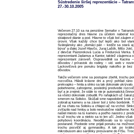
Sústredenie širšej reprezentácie – Tatran
27.-30.10.2005
Večerom 27.10 sa na penzióne Semafor v Tatranskej
reprezetačný dres hlavne za účelom naberať kon
skialpové dianie a pod. Hlavne to však bol záujem z
úrovni. Však každý chce byť lepší ako bol vlani
Svätojánsky ako „domáci pán – kedže sa stará aj
býva“ a ďalej Jozef Hlavčo, Juraj Laštík, Mišo Jokl,
z dievčat Pastoreková Lucia a Findurová Vierka. 
reprezentanti Jadamus a Kantor, taktiež záujemca o 
reprezentant zároveň. Ospravedlnili sa Kacina
dôvodov / prírastok do rodiny – vid. web v novin
Lackovičová pre ponuku brigády nakoľko je bez
dôvodov.
Takže večerom sme sa postupne zbehli, trochu poro
rozcvička. Hlásili krásne dni a prvý pohľad rán
prekvapko – hmla a slnko sa tak dokonale ukrývalo
pobehneme, zahrejeme, posledný predvedie rozcvičk
byť a je zrejmé, že stále to nie je automatická činn
sa všetci dokonale zobudili. Po raňajkách už čakal p
smerom na Solisko. Skúšali sme napodobniť krok z
zobrali aj kameru a na záver bol z toho bonbónik. 
až na chatu na Solisku a chlapci až na vrchol. Sl
zvíťazilo nad hmlou a bolo neskutočne nádherne. Ked
našiel miesto na tú kameru a poďho naostro z predu
to už trochu vie a niekto sa to len učí. Jedno však 
pohybovú koordináciu. Neodlišovalo sa to výra
postarané. Poobede sme prijali ponuku na možnosť 
trochu pocvičiť aj gymnastiku. A tak po krá
mikrobusom ako sardinky presúvame do FISu. Troch