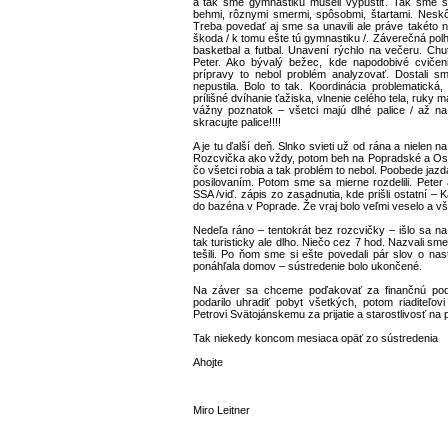
a tak sme gymnastiku museli vypustiť. Tak sme sk
behmi, rôznymi smermi, spôsobmi, štartami. Neskô
Treba povedať aj sme sa unavili ale práve takéto 
škoda / k tomu ešte tú gymnastiku /. Záverečná polho
basketbal a futbal. Unavení rýchlo na večeru. Chuti
Peter. Ako bývalý bežec, kde napodobivé cviče
prípravy to nebol problém analyzovať. Dostali sme
nepustila. Bolo to tak. Koordinácia problematick
prílišné dvíhanie ťažiska, vlnenie celého tela, ruky 
vážny poznatok – všetci majú dlhé palice / až na
skracujte palice!!!!
A je tu ďalší deň. Slnko svieti už od rána a nielen 
Rozcvička ako vždy, potom beh na Popradské a Ost
čo všetci robia a tak problém to nebol. Poobede jazd
posilovaním. Potom sme sa mierne rozdelili. Peter
SSA /viď. zápis zo zasadnutia, kde prišli ostatní –
do bazéna v Poprade. Že vraj bolo veľmi veselo a všet
Nedeľa ráno – tentokrát bez rozcvičky – išlo sa na d
tak turisticky ale dlho. Niečo cez 7 hod. Nazvali s
tešili. Po ňom sme si ešte povedali pár slov o n
ponáhľala domov – sústredenie bolo ukončené.
Na záver sa chceme poďakovať za finančnú pod
podarilo uhradiť pobyt všetkých, potom riaditeľov
Petrovi Svätojánskemu za prijatie a starostlivosť na 
Tak niekedy koncom mesiaca opäť zo sústredenia
Ahojte
Miro Leitner