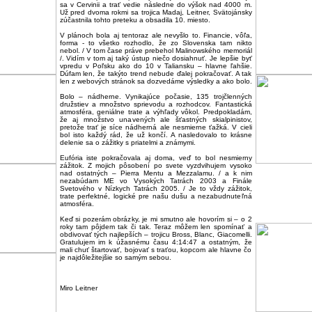
sa v Cervinii a trať vedie následne do výšok nad 4000 m.
Už pred dvoma rokmi sa trojica Madaj, Leitner, Svätojánsky
zúčastnila tohto preteku a obsadila 10. miesto.
V plánoch bola aj tentoraz ale nevyšlo to. Financie, vôľa,
forma - to všetko rozhodlo, že zo Slovenska tam nikto
nebol. / V tom čase práve prebehol Malinowského memoriál
/. Vidím v tom aj taký ústup niečo dosiahnuť. Je lepšie byť
vpredu v Poľsku ako do 10 v Taliansku – hlavne ľahšie.
Dúfam len, že takýto trend nebude ďalej pokračovať. A tak
len z webových stránok sa dozvedáme výsledky a ako bolo.
Bolo – nádherne. Vynikajúce počasie, 135 trojčlenných
družstiev a množstvo sprievodu a rozhodcov. Fantastická
atmosféra, geniálne trate a výhľady vôkol. Predpokladám,
že aj množstvo unavených ale šťastných skialpinistov,
pretože trať je síce nádherná ale nesmierne ťažká. V cieli
bol isto každý rád, že už končí. A nasledovalo to krásne
delenie sa o zážitky s priatelmi a známymi.
Eufória iste pokračovala aj doma, veď to bol nesmierny
zážitok. Z mojich pôsobení po svete vyzdvihujem vysoko
nad ostatných – Pierra Mentu a Mezzalamu. / a k nim
nezabúdam ME vo Vysokých Tatrách 2003 a Finále
Svetového v Nízkych Tatrách 2005. / Je to vždy zážitok,
trate perfektné, logické pre našu dušu a nezabudnuteľná
atmosféra.
Keď si pozerám obrázky, je mi smutno ale hovorím si – o 2
roky tam pôjdem tak či tak. Teraz môžem len spomínať a
obdivovať tých najlepších – trojicu Bross, Blanc, Giacomelli.
Gratulujem im k úžasnému času 4:14:47 a ostatným, že
mali chuť štartovať, bojovať s traťou, kopcom ale hlavne čo
je najdôležitejšie so samým sebou.
Miro Leitner