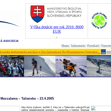
Výška dotácie pre rok 2016: 8600
EUR
KÁ ASOCIÁCIA
Home
|
Informácie
|
Pretekári
|
Nepret
lovenská skialpinistická asociácia je člen International Ski Mountaineering Federation
 Mezzalama – Taliansko – 23.4.2005
Ako býva zvykom, každé 2 roky sa v Taliansku uskutočňujú
vážne skialpinistické preteky – najstaršie v histórii. Štartuje