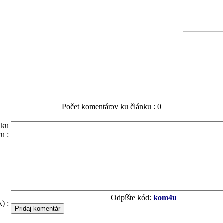
Počet komentárov ku článku : 0
 ku
u :
Odpíšte kód:
kom4u
) :