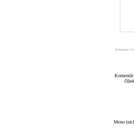
[Zobrazené 1 x]
Komentár
článk
Meno (nick