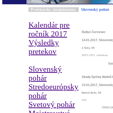
Pretekársky skialpinizmus
Slovenský pohár
Kalendár pre
ročník 2017
Rallye Červenec
Výsledky
14.01.2017, Slovensk
Z.Tatry, SK
pretekov
SEP1+SP1, individual
Kon
Slovenský
pohár
Skialp šprinty Malinô
Stredoeurópsky
15.01.2017, Slovensk
pohár
Malinô Brdo, SK
SP2
Svetový pohár
Odkaz na 