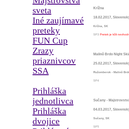
Majstrovstvá
sveta
Krížna
18.02.2017, Slovensk
Iné zaujímavé
Krížna, SK
preteky
SP3
Pretek je kôli nevho
FUN Cup
Zrazy
Malinô Brdo Night Ski
priaznivcov
25.02.2017, Slovensk
SSA
Ružomberok - Malinô Brd
SP4
Prihláška
jednotlivca
Sučany - Majstrovstv
Prihláška
04.03.2017, Slovensk
dvojice
Sučany, SK
SP5