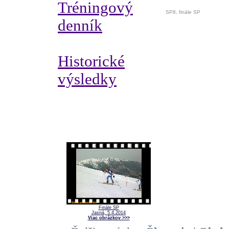
Tréningový
SP8, finále SP
denník
Historické
výsledky
Finále SP
Jasná, 5.4.2014
Viac obrázkov >>>