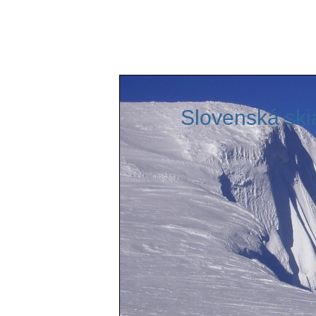
Slovenská skialpinistická asociá
Slovenská skial