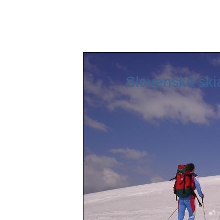
Slovenská skialpinistická asociá
Slovenská skial